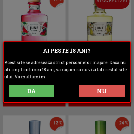
STOC EPUIZAT
AI PESTE 18 ANI?
Acest site se adreseaza strict persoanelor majore. Daca nu
G Vine June
G Vine June Royal
ati implinit inca 18 ani, va rugam sa nu vizitati restul site-
Watermelon 0.7L
Pear & Cardamom 70cl
ului. Va multumim.
129.50 lei
145.00 lei
156.50 lei
DA
NU
ADAUGA IN COS
ADAUGA IN COS
- 12 %
- 24 %