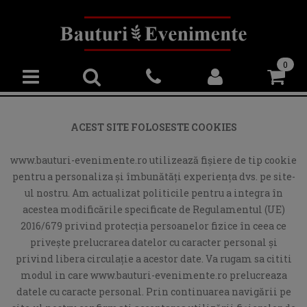
0
ACEST SITE FOLOSESTE COOKIES
www.bauturi-evenimente.ro utilizează fişiere de tip cookie
pentru a personaliza și îmbunătăți experiența dvs. pe site-
ul nostru. Am actualizat politicile pentru a integra în
acestea modificările specificate de Regulamentul (UE)
2016/679 privind protecția persoanelor fizice în ceea ce
privește prelucrarea datelor cu caracter personal și
privind libera circulație a acestor date. Va rugam sa cititi
modul in care www.bauturi-evenimente.ro prelucreaza
datele cu caracte personal. Prin continuarea navigării pe