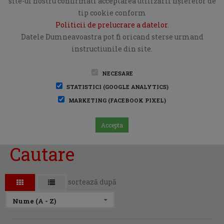
site-ul nostru confirmati acceptarea utilizării fişierelor de
tip cookie conform
Politicii de prelucrare a datelor
.
Datele Dumneavoastra pot fi oricand sterse urmand
instructiunile din site.
NECESARE
STATISTICI (GOOGLE ANALYTICS)
MARKETING (FACEBOOK PIXEL)
Accepta
Cautare
sortează după
Nume (A - Z)