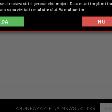
 se adreseaza strict persoanelor majore. Daca nu ati implinit inc
gam sa nu vizitati restul site-ului. Va multumim.
DA
NU
ABONEAZA-TE LA NEWSLETTER