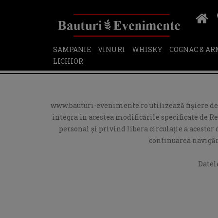
SAMPANIE
VINURI
WHISKY
COGNAC & A
LICHIOR
www.bauturi-evenimente.ro utilizează fişiere de t
integra în acestea modificările specificate de R
personal și privind libera circulație a acesto
continuarea navigări
Datel