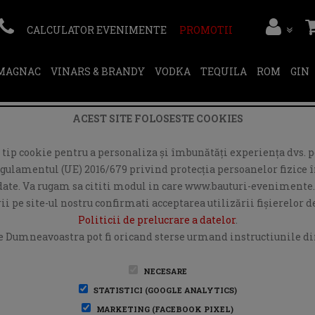
CALCULATOR EVENIMENTE
PROMOTII
RMAGNAC
VINARS & BRANDY
VODKA
TEQUILA
ROM
GIN
ACEST SITE FOLOSESTE COOKIES
ip cookie pentru a personaliza și îmbunătăți experiența dvs. pe
egulamentul (UE) 2016/679 privind protecția persoanelor fizice în
r date. Va rugam sa cititi modul in care www.bauturi-evenimente.
i pe site-ul nostru confirmati acceptarea utilizării fişierelor 
Politicii de prelucrare a datelor
.
e Dumneavoastra pot fi oricand sterse urmand instructiunile din
NECESARE
STATISTICI (GOOGLE ANALYTICS)
MARKETING (FACEBOOK PIXEL)