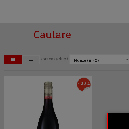
Cautare
sortează după
Nume (A - Z)
- 20 %