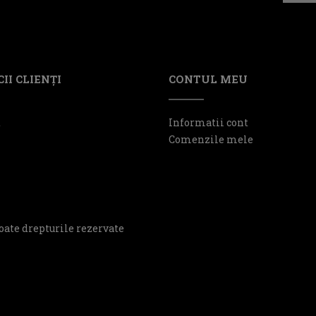
II CLIENŢI
CONTUL MEU
t
Informatii cont
Comenzile mele
oate drepturile rezervate