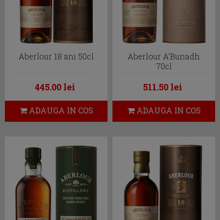
Aberlour 18 ani 50cl
Aberlour A’Bunadh
70cl
445.00 lei
511.50 lei
ADAUGA IN COS
ADAUGA IN COS