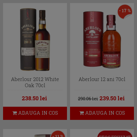
- 17 %
Aberlour 2012 White
Aberlour 12 ani 70cl
Oak 70cl
238.50 lei
239.50 lei
290.06 lei
ADAUGA IN COS
ADAUGA IN COS
- 11 %