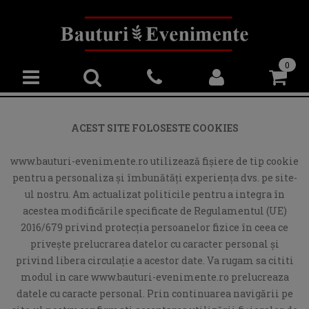
0
ACEST SITE FOLOSESTE COOKIES
www.bauturi-evenimente.ro utilizează fişiere de tip cookie
pentru a personaliza și îmbunătăți experiența dvs. pe site-
ul nostru. Am actualizat politicile pentru a integra în
acestea modificările specificate de Regulamentul (UE)
2016/679 privind protecția persoanelor fizice în ceea ce
privește prelucrarea datelor cu caracter personal și
privind libera circulație a acestor date. Va rugam sa cititi
modul in care www.bauturi-evenimente.ro prelucreaza
datele cu caracte personal. Prin continuarea navigării pe