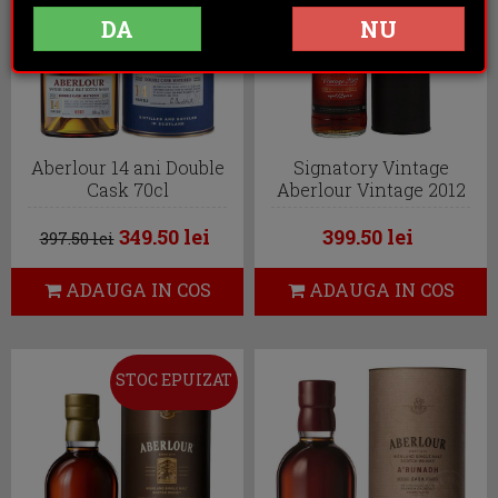
DA
NU
Aberlour 14 ani Double
Signatory Vintage
Cask 70cl
Aberlour Vintage 2012
0.7L
349.50 lei
399.50 lei
397.50 lei
ADAUGA IN COS
ADAUGA IN COS
STOC EPUIZAT