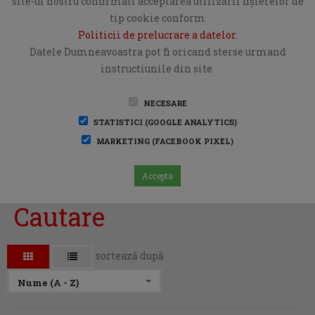
site-ul nostru confirmati acceptarea utilizării fişierelor de
tip cookie conform
Politicii de prelucrare a datelor
.
Datele Dumneavoastra pot fi oricand sterse urmand
instructiunile din site.
NECESARE
STATISTICI (GOOGLE ANALYTICS)
MARKETING (FACEBOOK PIXEL)
Accepta
Cautare
sortează după
Nume (A - Z)