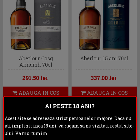
Aberlour Casg
Aberlour 15 ani 70cl
Annamh 70cl
291.50 lei
337.00 lei
ADAUGA IN COS
ADAUGA IN COS
AI PESTE 18 ANI?
- 12 %
STOC EPUIZAT
Acest site se adreseaza strict persoanelor majore. Daca nu
ati implinit inca 18 ani, va rugam sa nu vizitati restul site-
ului. Va multumim.