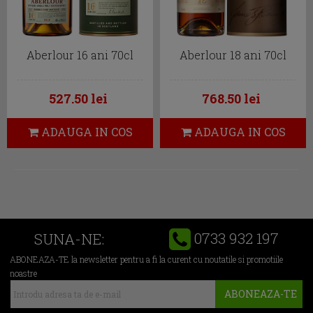
Aberlour 16 ani 70cl
Aberlour 18 ani 70cl
527.50 lei
768.50 lei
ADAUGA IN COS
ADAUGA IN COS
0733 932 197
SUNA-NE:
ABONEAZA-TE la newsletter pentru a fi la curent cu noutatile si promotiile
noastre
ABONEAZA-TE