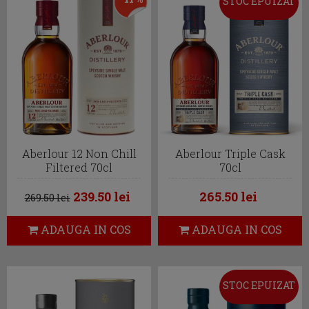
STOC EPUIZAT
Aberlour 12 Non Chill
Aberlour Triple Cask
Filtered 70cl
70cl
239.50 lei
265.50 lei
269.50 lei
ADAUGA IN COS
ADAUGA IN COS
STOC EPUIZAT