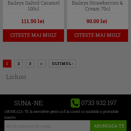
Baileys Salted Caramel
Baileys Strawberries &
100cl
Cream 70cl
111.50 lei
90.00 lei
CITESTE MAI MULT
CITESTE MAI MULT
1
2
3
>
ULTIMUL ›
Lichior
0733 932 197
SUNA-NE:
ABONEAZA-TE la newsletter pentru a fi la curent cu noutatile si promotiile
noastre
ABONEAZA-TE