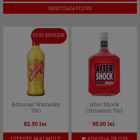
RESETEAZA FILTRE
STOC EPUIZAT
Advocaat Warninks
After Shock
70cl
Cinnamon 70cl
82.50 lei
95.00 lei
CITESTE MAI MULT
ADAUGA IN COS