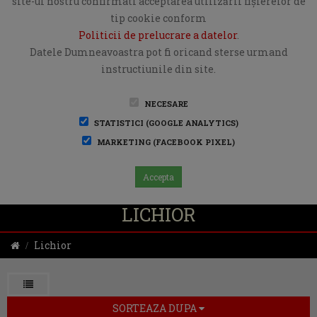
site-ul nostru confirmati acceptarea utilizării fişierelor de
tip cookie conform
Politicii de prelucrare a datelor
.
Datele Dumneavoastra pot fi oricand sterse urmand
instructiunile din site.
NECESARE
STATISTICI (GOOGLE ANALYTICS)
MARKETING (FACEBOOK PIXEL)
Accepta
LICHIOR
Lichior
SORTEAZA DUPA