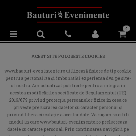
0
ACEST SITE FOLOSESTE COOKIES
www.bauturi-evenimente.ro utilizează fişiere de tip cookie
pentru a personaliza și îmbunătăți experiența dvs. pe site-
ul nostru. Am actualizat politicile pentru a integra în
acestea modificările specificate de Regulamentul (UE)
2016/679 privind protecția persoanelor fizice în ceea ce
privește prelucrarea datelor cu caracter personal și
privind libera circulație a acestor date. Va rugam sa cititi
modul in care www.bauturi-evenimente.ro prelucreaza
datele cu caracte personal. Prin continuarea navigării pe