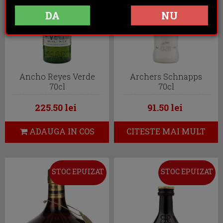
DA
NU
Ancho Reyes Verde
Archers Schnapps
70cl
70cl
225.50 lei
91.50 lei
ADAUGA IN COS
CITESTE MAI MULT
STOC EPUIZAT
STOC EPUIZAT