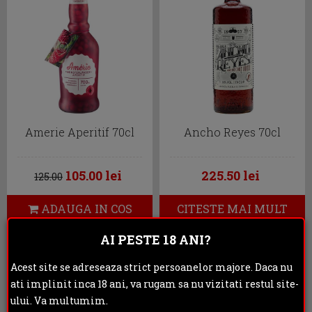
Amerie Aperitif 70cl
Ancho Reyes 70cl
105.00 lei
225.50 lei
125.00
ADAUGA IN COS
CITESTE MAI MULT
AI PESTE 18 ANI?
STOC EPUIZAT
Acest site se adreseaza strict persoanelor majore. Daca nu
ati implinit inca 18 ani, va rugam sa nu vizitati restul site-
ului. Va multumim.