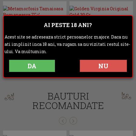
PROMO!
PROMO!
AI PESTE 18 ANI?
Metamorfosis
Golden Virginia
Tamaioasa
Original Gold 30 Gr
Acest site se adreseaza strict persoanelor majore. Daca nu
Romaneasca 75cl
29.50 lei
41.50 lei
ati implinit inca 18 ani, va rugam sa nu vizitati restul site-
ului. Va multumim.
ADAUGA IN COS
ADAUGA IN COS
DA
NU
BAUTURI
RECOMANDATE