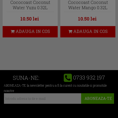
Cococoast Coconut
Cococoast Coconut
Water Yuzu 0.32L
Water Mango 0.32L
10.50 lei
10.50 lei
ADAUGA IN COS
ADAUGA IN COS
0733 932 197
SUNA-NE:
ABONEAZA-TE la newsletter pentru a fi la curent cu noutatile si promotiile
noastre
ABONEAZA-TE