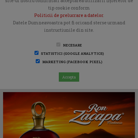
site-ul nostru confirmati acceptarea utilizării fişierelor de
tip cookie conform
Politicii de prelucrare a datelor
.
Datele Dumneavoastra pot fi oricand sterse urmand
instructiunile din site.
NECESARE
STATISTICI (GOOGLE ANALYTICS)
MARKETING (FACEBOOK PIXEL)
Accepta