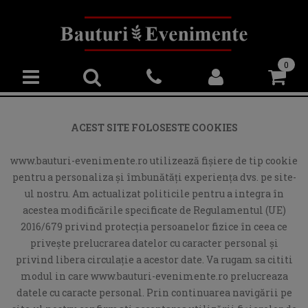
0
ACEST SITE FOLOSESTE COOKIES
www.bauturi-evenimente.ro utilizează fişiere de tip cookie
pentru a personaliza și îmbunătăți experiența dvs. pe site-
ul nostru. Am actualizat politicile pentru a integra în
acestea modificările specificate de Regulamentul (UE)
2016/679 privind protecția persoanelor fizice în ceea ce
privește prelucrarea datelor cu caracter personal și
privind libera circulație a acestor date. Va rugam sa cititi
modul in care www.bauturi-evenimente.ro prelucreaza
datele cu caracte personal. Prin continuarea navigării pe