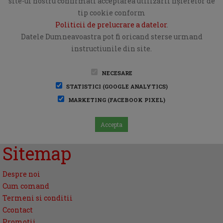
site-ul nostru confirmati acceptarea utilizării fişierelor de
tip cookie conform
Politicii de prelucrare a datelor
.
Datele Dumneavoastra pot fi oricand sterse urmand
instructiunile din site.
NECESARE
STATISTICI (GOOGLE ANALYTICS)
MARKETING (FACEBOOK PIXEL)
Accepta
Sitemap
Despre noi
Cum comand
Termeni si conditii
Ccontact
Promotii