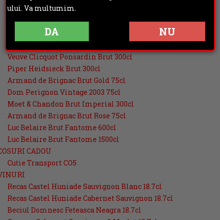
ului. Va multumim.
Dom Ruinart Rose 2007 75cl
Krug Rose 75cl
DA
NU
Dom Perignon Vintage Gift Box 75cl
Krug Grande Cuvee 75cl
Veuve Clicquot Ponsardin Brut 300cl
Piper Heidsieck Brut 300cl
Armand de Brignac Brut Gold 75cl
Dom Perignon Vintage 2003 75cl
Moet & Chandon Brut Imperial 300cl
Armand de Brignac Brut Rose 75cl
Luc Belaire Brut Fantome 600cl
Luc Belaire Brut Fantome 1500cl
COSURI CADOU
Cutie Transport CO5
VINURI
Recas Castel Huniade Sauvignon Blanc 18.7cl
Recas Castel Huniade Cabernet Sauvignon 18.7cl
Beciul Domnesc Feteasca Neagra 18.7cl