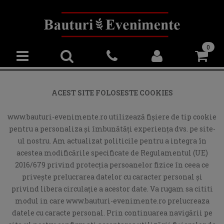
0
ACEST SITE FOLOSESTE COOKIES
www.bauturi-evenimente.ro utilizează fişiere de tip cookie
pentru a personaliza și îmbunătăți experiența dvs. pe site-
ul nostru. Am actualizat politicile pentru a integra în
acestea modificările specificate de Regulamentul (UE)
2016/679 privind protecția persoanelor fizice în ceea ce
privește prelucrarea datelor cu caracter personal și
privind libera circulație a acestor date. Va rugam sa cititi
modul in care www.bauturi-evenimente.ro prelucreaza
datele cu caracte personal. Prin continuarea navigării pe