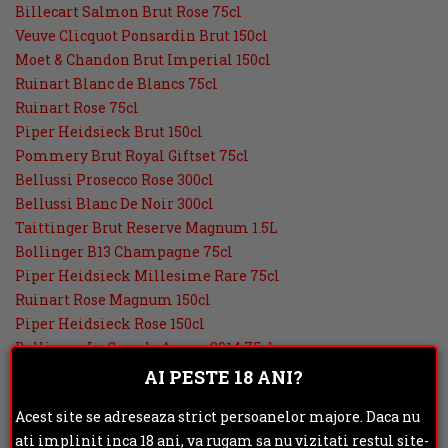
Billecart Salmon Brut Rose 75cl
Veuve Clicquot Ponsardin Brut 150cl
Moet & Chandon Brut Imperial 150cl
Ruinart Blanc de Blancs 75cl
Ruinart Rose 75cl
Piper Heidsieck Brut 150cl
Pommery Brut Royal Giftset 75cl
Bellussi Prosecco Rose 300cl
Bellussi Blanc De Noir 300cl
Taittinger Brut Reserve Magnum 1.5L
Bollinger B13 Champagne 75cl
Piper Heidsieck Millesime Rare 75cl
Ruinart Rose Magnum 150cl
Piper Heidsieck Rose 150cl
Bollinger La Grande Annee 2014 75cl
Dom Ruinart Blanc de Blancs 2007 75cl
AI PESTE 18 ANI?
Perrier Jouet Belle Epoque 2013 Brut 0.75L
Acest site se adreseaza strict persoanelor majore. Daca nu
Perrier Jouet Belle Epoque 75cl
ati implinit inca 18 ani, va rugam sa nu vizitati restul site-
Louis Roederer Cristal 75cl