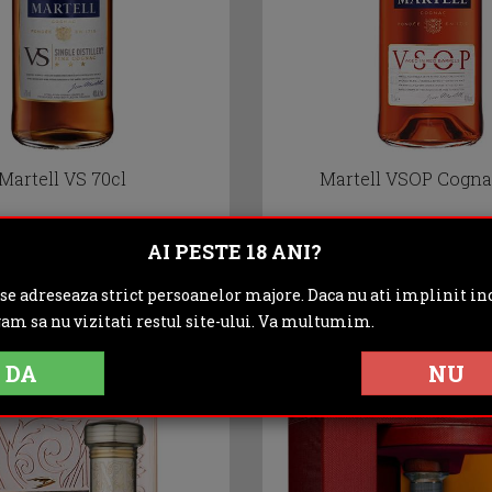
Martell VS 70cl
Martell VSOP Cogna
178.50 lei
254.50 lei
AI PESTE 18 ANI?
 se adreseaza strict persoanelor majore. Daca nu ati implinit inc
ADAUGA IN COS
ADAUGA IN C
gam sa nu vizitati restul site-ului. Va multumim.
DA
NU
- 11 %