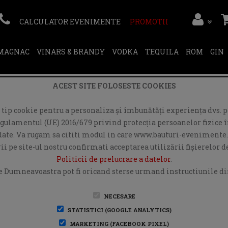
CALCULATOR EVENIMENTE
PROMOTII
RMAGNAC
VINARS & BRANDY
VODKA
TEQUILA
ROM
GIN
ACEST SITE FOLOSESTE COOKIES
ip cookie pentru a personaliza și îmbunătăți experiența dvs. pe
egulamentul (UE) 2016/679 privind protecția persoanelor fizice în
r date. Va rugam sa cititi modul in care www.bauturi-evenimente.
i pe site-ul nostru confirmati acceptarea utilizării fişierelor 
Politicii de prelucrare a datelor
.
e Dumneavoastra pot fi oricand sterse urmand instructiunile din
NECESARE
STATISTICI (GOOGLE ANALYTICS)
MARKETING (FACEBOOK PIXEL)