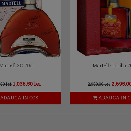
Martell XO 70cl
Martell Cohiba 7
1,036.50 lei
2,695.00
.00 lei
2,950.00 lei
ADAUGA IN COS
ADAUGA IN C