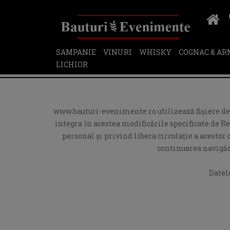
SAMPANIE
VINURI
WHISKY
COGNAC & A
LICHIOR
www.bauturi-evenimente.ro utilizează fişiere de t
integra în acestea modificările specificate de R
personal și privind libera circulație a acesto
continuarea navigări
Datel