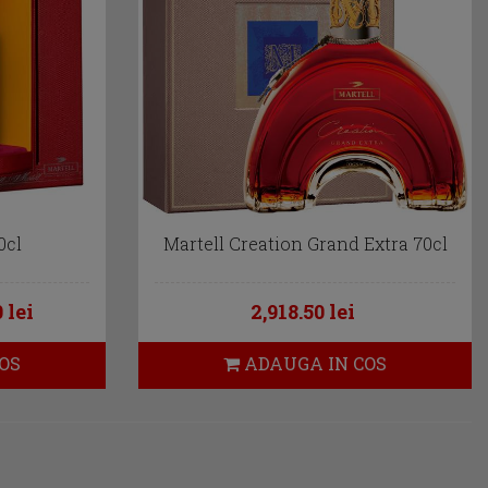
0cl
Martell Creation Grand Extra 70cl
 lei
2,918.50 lei
OS
ADAUGA IN COS