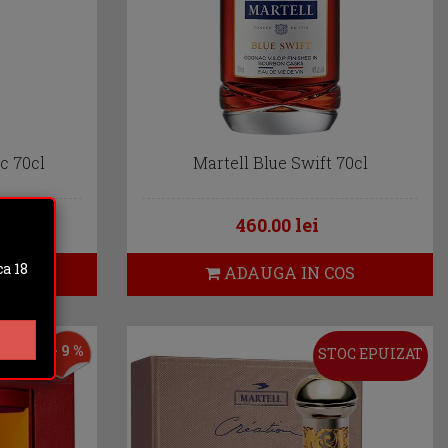
c 70cl
Martell Blue Swift 70cl
460.00 lei
a 18
OS
ADAUGA IN COS
- 9 %
STOC EPUIZAT