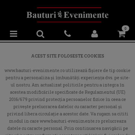
0
ACEST SITE FOLOSESTE COOKIES
www.bauturi-evenimente.ro utilizează fişiere de tip cookie
pentru a personaliza și îmbunătăți experiența dvs. pe site-
ul nostru. Am actualizat politicile pentru a integra în
acestea modificările specificate de Regulamentul (UE)
2016/679 privind protecția persoanelor fizice în ceea ce
privește prelucrarea datelor cu caracter personal și
privind libera circulație a acestor date. Va rugam sa cititi
modul in care www.bauturi-evenimente.ro prelucreaza
datele cu caracte personal. Prin continuarea navigării pe