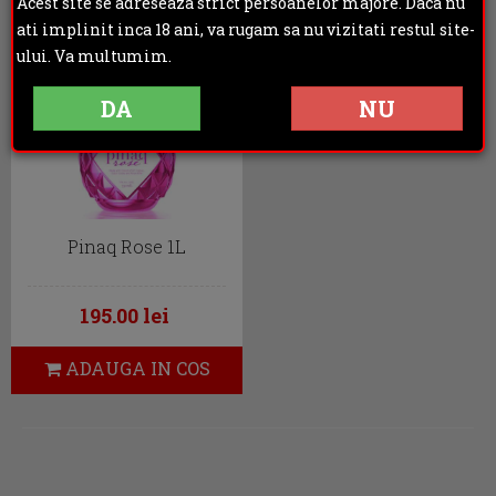
STOC EPUIZAT
Acest site se adreseaza strict persoanelor majore. Daca nu
ati implinit inca 18 ani, va rugam sa nu vizitati restul site-
ului. Va multumim.
DA
NU
Pinaq Rose 1L
195.00 lei
ADAUGA IN COS