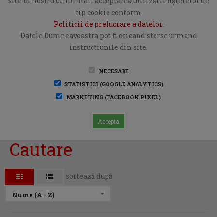
site-ul nostru confirmati acceptarea utilizării fişierelor de
tip cookie conform
Politicii de prelucrare a datelor
.
Datele Dumneavoastra pot fi oricand sterse urmand
instructiunile din site.
NECESARE
STATISTICI (GOOGLE ANALYTICS)
MARKETING (FACEBOOK PIXEL)
Accepta
Cautare
sortează după
Nume (A - Z)