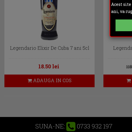
Acest site
ani, va ru
Legendario Elixir De Cuba 7 ani 5cl
Legendar
18.50 lei
118
ADAUGA IN COS
0733 932 197
SUNA-NE: