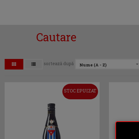
Cautare
sortează după
Nume (A - Z)
STOC EPUIZAT