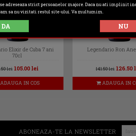
 se adreseaza strict persoanelor majore. Daca nu ati implinit inc
gam sa nu vizitati restul site-ului. Va multumim.
DA
NU
io Elixir de Cuba 7 ani
Legendario Ron Anej
70cl
105.00 lei
126.50 l
.50 lei
141.50 lei
ADAUGA IN COS
ADAUGA IN C
ABONEAZA-TE LA NEWSLETTER