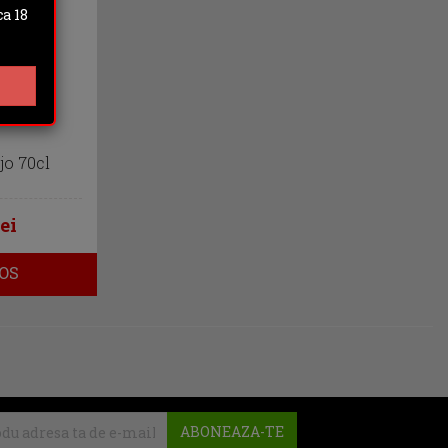
a 18
o 70cl
ei
OS
ABONEAZA-TE