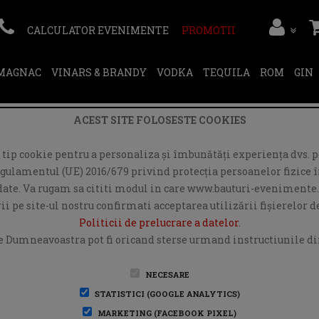
CALCULATOR EVENIMENTE
PROMOTII
RMAGNAC
VINARS & BRANDY
VODKA
TEQUILA
ROM
GIN
ACEST SITE FOLOSESTE COOKIES
ip cookie pentru a personaliza și îmbunătăți experiența dvs. pe
egulamentul (UE) 2016/679 privind protecția persoanelor fizice în
r date. Va rugam sa cititi modul in care www.bauturi-evenimente.
i pe site-ul nostru confirmati acceptarea utilizării fişierelor 
Politicii de prelucrare a datelor
.
e Dumneavoastra pot fi oricand sterse urmand instructiunile din
NECESARE
STATISTICI (GOOGLE ANALYTICS)
MARKETING (FACEBOOK PIXEL)