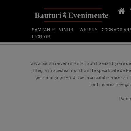
SAMPANIE
VINURI
WHISKY
COGNAC & A
LICHIOR
www.bauturi-evenimente.ro utilizează fişiere de t
integra în acestea modificările specificate de R
personal și privind libera circulație a acesto
continuarea navigări
Datel