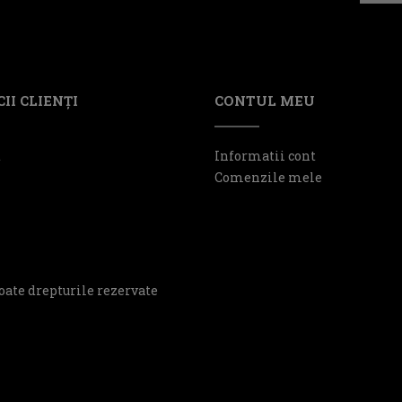
II CLIENŢI
CONTUL MEU
t
Informatii cont
Comenzile mele
oate drepturile rezervate