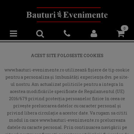
0
ACEST SITE FOLOSESTE COOKIES
www.bauturi-evenimente.ro utilizează fişiere de tip cookie
pentru a personaliza și îmbunătăți experiența dvs. pe site-
ul nostru. Am actualizat politicile pentru a integra în
acestea modificările specificate de Regulamentul (UE)
2016/679 privind protecția persoanelor fizice în ceea ce
privește prelucrarea datelor cu caracter personal și
privind libera circulație a acestor date. Va rugam sa cititi
modul in care www.bauturi-evenimente.ro prelucreaza
datele cu caracte personal. Prin continuarea navigării pe