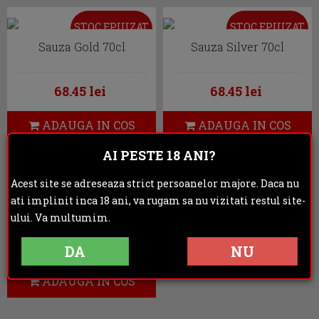
STOC EPUIZAT
STOC EPUIZAT
Sauza Gold 70cl
Sauza Silver 70cl
68.45 lei
68.45 lei
ADAUGA IN COS
ADAUGA IN COS
AI PESTE 18 ANI?
Acest site se adreseaza strict persoanelor majore. Daca nu
ati implinit inca 18 ani, va rugam sa nu vizitati restul site-
Sauza 901 70cl
ului. Va multumim.
144.50 lei
DA
NU
ADAUGA IN COS