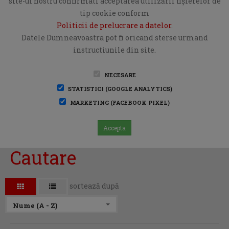
site-ul nostru confirmati acceptarea utilizării fişierelor de
tip cookie conform
Politicii de prelucrare a datelor
.
Datele Dumneavoastra pot fi oricand sterse urmand
instructiunile din site.
NECESARE
STATISTICI (GOOGLE ANALYTICS)
MARKETING (FACEBOOK PIXEL)
Accepta
Cautare
sortează după
Nume (A - Z)