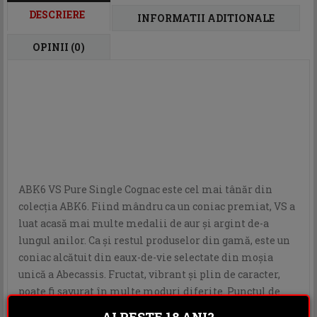
DESCRIERE
INFORMATII ADITIONALE
OPINII (0)
ABK6 VS Pure Single Cognac este cel mai tânăr din
colecția ABK6. Fiind mândru ca un coniac premiat, VS a
luat acasă mai multe medalii de aur și argint de-a
lungul anilor. Ca și restul produselor din gamă, este un
coniac alcătuit din eaux-de-vie selectate din moșia
unică a Abecassis. Fructat, vibrant și plin de caracter,
poate fi savurat în multe moduri diferite. Punctul de
plecare perfect pentru cineva care explorează lumea
AI PESTE 18 ANI?