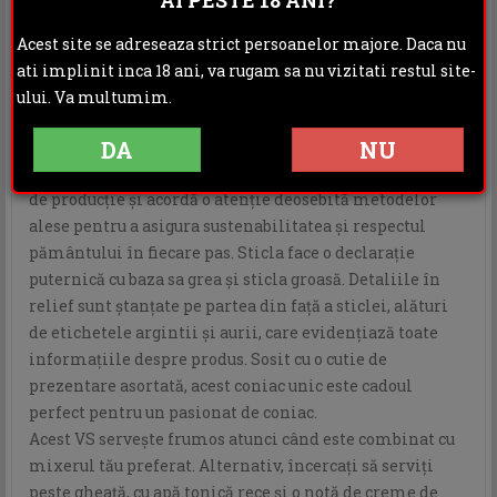
coniacului pentru prima dată. Cu o prezență în
regiunile Grande Champagne, Petite Champagne și
Acest site se adreseaza strict persoanelor majore. Daca nu
Fins Bois, proprietatea ABK6 se mândrește cu o locație
ati implinit inca 18 ani, va rugam sa nu vizitati restul site-
excelentă, care culege beneficiile solurilor bogate
ului. Va multumim.
calcaroase și condițiile perfecte pentru cultivarea eaux-
DA
NU
de-vie excepționale. O afacere de familie, casa ABK6 se
mândrește cu gestionarea tuturor aspectelor procesului
de producție și acordă o atenție deosebită metodelor
alese pentru a asigura sustenabilitatea și respectul
pământului în fiecare pas. Sticla face o declarație
puternică cu baza sa grea și sticla groasă. Detaliile în
relief sunt ștanțate pe partea din față a sticlei, alături
de etichetele argintii și aurii, care evidențiază toate
informațiile despre produs. Sosit cu o cutie de
prezentare asortată, acest coniac unic este cadoul
perfect pentru un pasionat de coniac.
Acest VS servește frumos atunci când este combinat cu
mixerul tău preferat. Alternativ, încercați să serviți
peste gheață, cu apă tonică rece și o notă de creme de