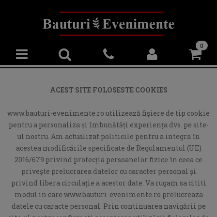
0
ACEST SITE FOLOSESTE COOKIES
www.bauturi-evenimente.ro utilizează fişiere de tip cookie
pentru a personaliza și îmbunătăți experiența dvs. pe site-
ul nostru. Am actualizat politicile pentru a integra în
acestea modificările specificate de Regulamentul (UE)
2016/679 privind protecția persoanelor fizice în ceea ce
privește prelucrarea datelor cu caracter personal și
privind libera circulație a acestor date. Va rugam sa cititi
modul in care www.bauturi-evenimente.ro prelucreaza
datele cu caracte personal. Prin continuarea navigării pe