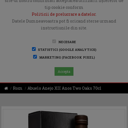
site-ul nostru confirmati acceptarea utilizării fişierelor de
tip cookie conform
Politicii de prelucrare a datelor
.
Datele Dumneavoastra pot fi oricand sterse urmand
instructiunile din site.
NECESARE
STATISTICI (GOOGLE ANALYTICS)
MARKETING (FACEBOOK PIXEL)
Accepta
Rom
Abuelo Anejo XII Anos Two Oaks 70cl