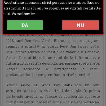
Rating:
Acest site se adreseaza strict persoanelor majore. Daca nu
ati implinit inca 18 ani, va rugam sa nu vizitati restul site-
DESCRIERE
ului. Va multumim.
INFORMATII ADITIONALE
DA
NU
OPINII (0)
Istoria distileriei Varela Hermanos dateaza din anul
1908, cand Don Jose Varela Blanco, un tanar emigrant
spaniol a infiintat in orasul Pese San Isidro Sugar
Mill prima fabrica de trestie de zahar din Panama.
Astazi, la mai bine de un secol de la infintare, cu o
infrastructura solida de productie, pasiune si pricepere,
Varela Hermanos se pozitioneaza la varful
producatorilor de rom premium la nivel mondial.
Abuelo Anejo XII Anos Two Oaks este un rom
complex maturat in doua tipuri de butoie. In prima
parte este invechit in butoaie de bourbon iar apoi este
transferat pentru finisaj in butoaie de stejar ameriacan.