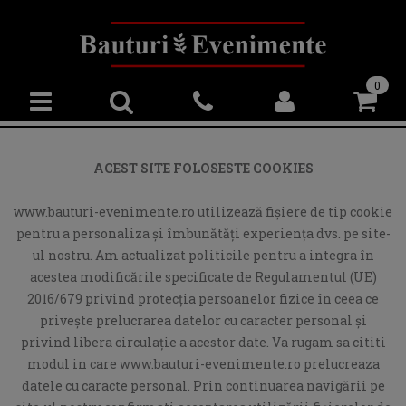
0
ACEST SITE FOLOSESTE COOKIES
www.bauturi-evenimente.ro utilizează fişiere de tip cookie
pentru a personaliza și îmbunătăți experiența dvs. pe site-
ul nostru. Am actualizat politicile pentru a integra în
acestea modificările specificate de Regulamentul (UE)
2016/679 privind protecția persoanelor fizice în ceea ce
privește prelucrarea datelor cu caracter personal și
privind libera circulație a acestor date. Va rugam sa cititi
modul in care www.bauturi-evenimente.ro prelucreaza
datele cu caracte personal. Prin continuarea navigării pe