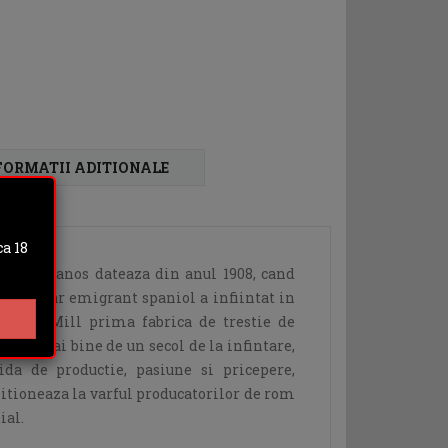
FORMATII ADITIONALE
a 18
ela Hermanos dateaza din anul 1908, cand
 un tanar emigrant spaniol a infiintat in
 Sugar Mill prima fabrica de trestie de
, la mai bine de un secol de la infintare,
lida de productie, pasiune si pricepere,
tioneaza la varful producatorilor de rom
ial.