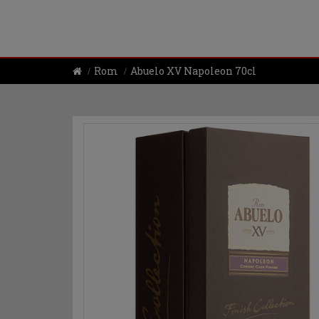
Rom
Abuelo XV Napoleon 70cl