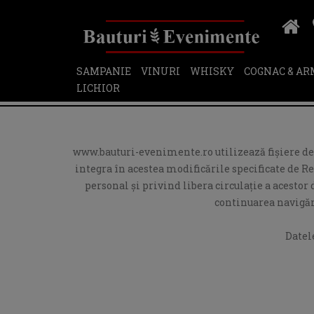
SAMPANIE
VINURI
WHISKY
COGNAC & A
LICHIOR
www.bauturi-evenimente.ro utilizează fişiere de t
integra în acestea modificările specificate de R
personal și privind libera circulație a acesto
continuarea navigări
Datel