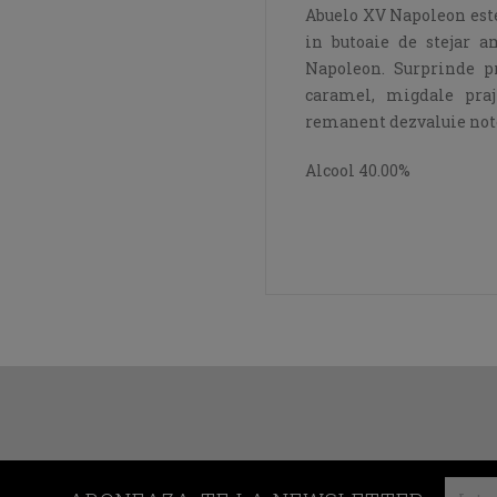
Abuelo XV Napoleon est
in butoaie de stejar a
Napoleon. Surprinde p
caramel, migdale praji
remanent dezvaluie note 
Alcool 40.00%