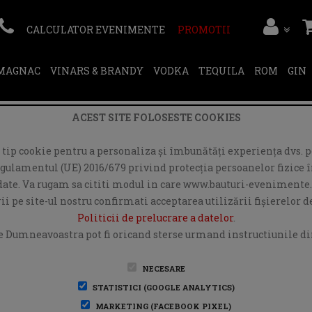
CALCULATOR EVENIMENTE
PROMOTII
RMAGNAC
VINARS & BRANDY
VODKA
TEQUILA
ROM
GIN
ACEST SITE FOLOSESTE COOKIES
ip cookie pentru a personaliza și îmbunătăți experiența dvs. pe
egulamentul (UE) 2016/679 privind protecția persoanelor fizice în
r date. Va rugam sa cititi modul in care www.bauturi-evenimente.
i pe site-ul nostru confirmati acceptarea utilizării fişierelor 
Politicii de prelucrare a datelor
.
e Dumneavoastra pot fi oricand sterse urmand instructiunile din
NECESARE
STATISTICI (GOOGLE ANALYTICS)
MARKETING (FACEBOOK PIXEL)