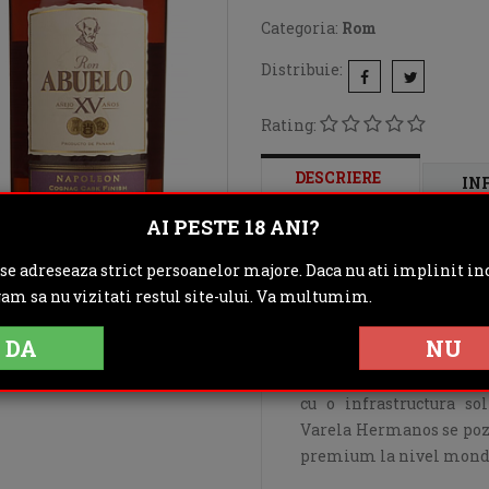
Categoria:
Rom
Distribuie:
Rating:
DESCRIERE
IN
AI PESTE 18 ANI?
OPINII (0)
 se adreseaza strict persoanelor majore. Daca nu ati implinit inc
gam sa nu vizitati restul site-ului. Va multumim.
Istoria distileriei Var
Don Jose Varela Blanco,
DA
NU
orasul Pese San Isidro
zahar din Panama. Astazi
cu o infrastructura so
Varela Hermanos se pozi
premium la nivel mond