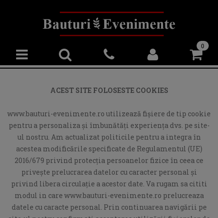
0
ACEST SITE FOLOSESTE COOKIES
www.bauturi-evenimente.ro utilizează fişiere de tip cookie
pentru a personaliza și îmbunătăți experiența dvs. pe site-
ul nostru. Am actualizat politicile pentru a integra în
acestea modificările specificate de Regulamentul (UE)
2016/679 privind protecția persoanelor fizice în ceea ce
privește prelucrarea datelor cu caracter personal și
privind libera circulație a acestor date. Va rugam sa cititi
modul in care www.bauturi-evenimente.ro prelucreaza
datele cu caracte personal. Prin continuarea navigării pe