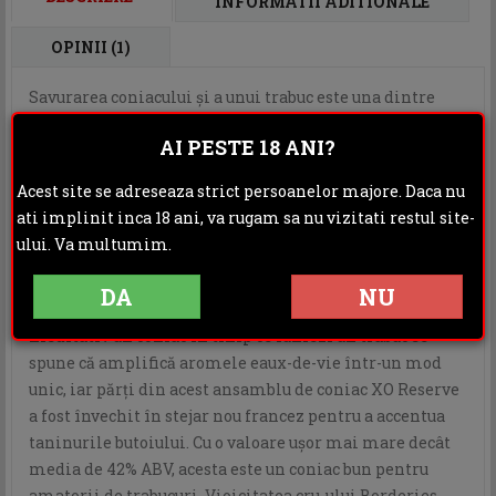
INFORMATII ADITIONALE
OPINII (1)
Savurarea coniacului și a unui trabuc este una dintre
cele mai luxoase combinații posibile, iar AE Dor XO
AI PESTE 18 ANI?
Cigar Reserve Cognac onorează această tradiție cu acest
amestec fin. Conceput special pentru a se potrivi cu un
Acest site se adreseaza strict persoanelor majore. Daca nu
trabuc bun, a fost creat cu eaux-de-vie din prestigioasele
ati implinit inca 18 ani, va rugam sa nu vizitati restul site-
terroiruri Grande și Petite Champagne, alături de Fins
ului. Va multumim.
Bois și Borderies pentru a crea un cuvée deosebit de
uimitor. Are un caracter puternic si robust, care
DA
NU
accentueaza perfect condimentul unui trabuc. Savurând
meditativ un coniac în timp ce fumezi un trabuc se
spune că amplifică aromele eaux-de-vie într-un mod
unic, iar părți din acest ansamblu de coniac XO Reserve
a fost învechit în stejar nou francez pentru a accentua
taninurile butoiului. Cu o valoare ușor mai mare decât
media de 42% ABV, acesta este un coniac bun pentru
amatorii de trabucuri. Vioicitatea cru-ului Borderies,