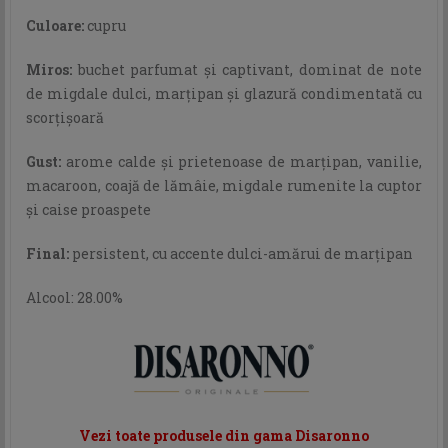
Culoare:
cupru
Miros:
buchet parfumat şi captivant, dominat de note
de migdale dulci, marţipan şi glazură condimentată cu
scorţişoară
Gust:
arome calde şi prietenoase de marţipan, vanilie,
macaroon, coajă de lămâie, migdale rumenite la cuptor
şi caise proaspete
Final:
persistent, cu accente dulci-amărui de marţipan
Alcool: 28.00%
Vezi toate produsele din gama Disaronno