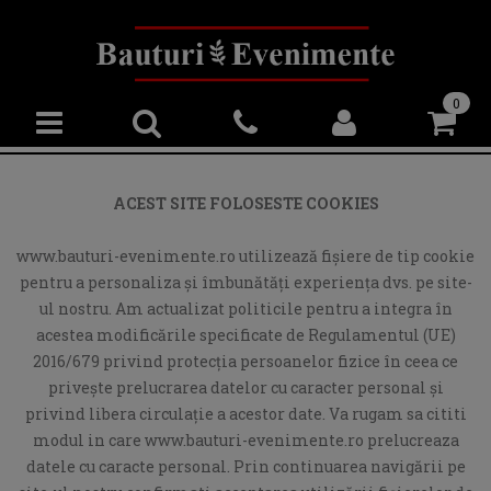
0
ACEST SITE FOLOSESTE COOKIES
www.bauturi-evenimente.ro utilizează fişiere de tip cookie
pentru a personaliza și îmbunătăți experiența dvs. pe site-
ul nostru. Am actualizat politicile pentru a integra în
acestea modificările specificate de Regulamentul (UE)
2016/679 privind protecția persoanelor fizice în ceea ce
privește prelucrarea datelor cu caracter personal și
privind libera circulație a acestor date. Va rugam sa cititi
modul in care www.bauturi-evenimente.ro prelucreaza
datele cu caracte personal. Prin continuarea navigării pe