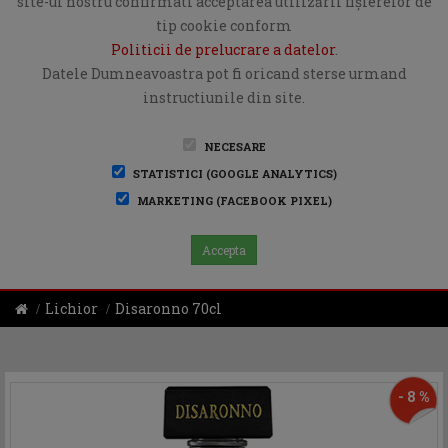
site-ul nostru confirmati acceptarea utilizării fişierelor de
tip cookie conform
Politicii de prelucrare a datelor
.
Datele Dumneavoastra pot fi oricand sterse urmand
instructiunile din site.
NECESARE
STATISTICI (GOOGLE ANALYTICS)
MARKETING (FACEBOOK PIXEL)
Accepta
Lichior
Disaronno 70cl
- 8 %