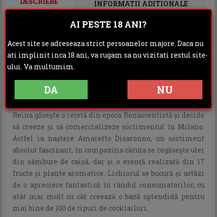
DESCRIERE
INFORMATII ADITIONALE
AI PESTE 18 ANI?
OPINII (0)
Acest site se adreseaza strict persoanelor majore. Daca nu
Amaretto Disaronno
este un lichior dulce-amarui,
ati implinit inca 18 ani, va rugam sa nu vizitati restul site-
aromat datorita celor 17 plante din compozitia sa,
ului. Va multumim.
completate de alcool pur, zahar, fructe si ulei din
samburi de caise.
DA
NU
În perioada Renaşterii, lichiorul era considerat o
băutură medicinală. La începutul anilor 1900, Domenico
Reina găseşte o reţetă din epoca Renascentistă şi decide
să creeze şi să comercializeze sortimentul în Milano.
Astfel ia naştere Amaretto Disaronno, un sortiment
absolut fascinant, în compoziţia căruia se regăseşte ulei
din sâmbure de caisă, dar şi o esenţă realizată din 17
fructe şi plante aromatice. Lichiorul se bucură şi astăzi
de o apreciere fantastică în rândul consumatorilor, cu
atât mai mult cu cât creează o bază splendidă pentru
mai bine de 100 de tipuri de cocktailuri.