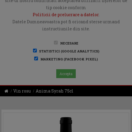
site-ul nostru confirmati acceptarea utilizării fişierelor de
tip cookie conform
Politicii de prelucrare a datelor
.
Datele Dumneavoastra pot fi oricand sterse urmand
instructiunile din site.
NECESARE
STATISTICI (GOOGLE ANALYTICS)
MARKETING (FACEBOOK PIXEL)
Accepta
Vin rosu
Anima Syrah 75cl