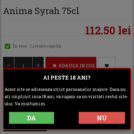
Anima Syrah 75cl
112.50 lei
In stoc - Livrare rapida
ADAUGA IN COS
AI PESTE 18 ANI?
Acest site se adreseaza strict persoanelor majore. Daca nu
Categoria:
Vin rosu
ati implinit inca 18 ani, va rugam sa nu vizitati restul site-
ului. Va multumim.
Distribuie:
DA
NU
Rating: