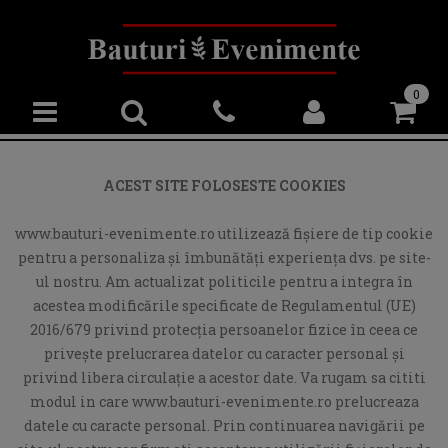
0
ACEST SITE FOLOSESTE COOKIES
www.bauturi-evenimente.ro utilizează fişiere de tip cookie
pentru a personaliza și îmbunătăți experiența dvs. pe site-
ul nostru. Am actualizat politicile pentru a integra în
acestea modificările specificate de Regulamentul (UE)
2016/679 privind protecția persoanelor fizice în ceea ce
privește prelucrarea datelor cu caracter personal și
privind libera circulație a acestor date. Va rugam sa cititi
modul in care www.bauturi-evenimente.ro prelucreaza
datele cu caracte personal. Prin continuarea navigării pe