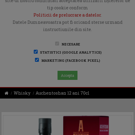
site-ul nostru confirmati acceptarea utilizării fişierelor de
tip cookie conform
Politicii de prelucrare a datelor
.
Datele Dumneavoastra pot fi oricand sterse urmand
instructiunile din site.
NECESARE
STATISTICI (GOOGLE ANALYTICS)
MARKETING (FACEBOOK PIXEL)
Accepta
Whisky
Auchentoshan 12 ani 70cl