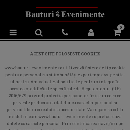
0
ACEST SITE FOLOSESTE COOKIES
www.bauturi-evenimente.ro utilizează fişiere de tip cookie
pentru a personaliza și îmbunătăți experiența dvs. pe site-
ul nostru. Am actualizat politicile pentru a integra în
acestea modificările specificate de Regulamentul (UE)
2016/679 privind protecția persoanelor fizice în ceea ce
privește prelucrarea datelor cu caracter personal și
privind libera circulație a acestor date. Va rugam sa cititi
modul in care www.bauturi-evenimente.ro prelucreaza
datele cu caracte personal. Prin continuarea navigării pe