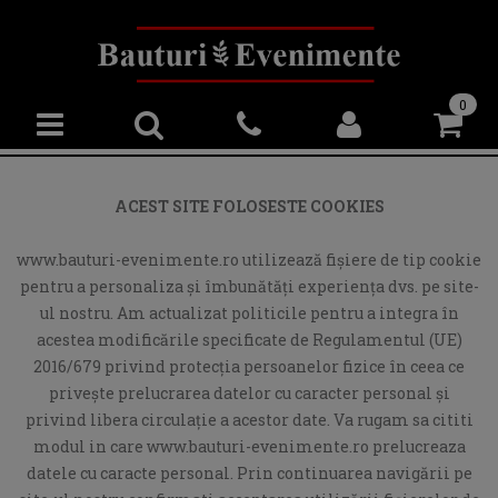
0
ACEST SITE FOLOSESTE COOKIES
www.bauturi-evenimente.ro utilizează fişiere de tip cookie
pentru a personaliza și îmbunătăți experiența dvs. pe site-
ul nostru. Am actualizat politicile pentru a integra în
acestea modificările specificate de Regulamentul (UE)
2016/679 privind protecția persoanelor fizice în ceea ce
privește prelucrarea datelor cu caracter personal și
privind libera circulație a acestor date. Va rugam sa cititi
modul in care www.bauturi-evenimente.ro prelucreaza
datele cu caracte personal. Prin continuarea navigării pe