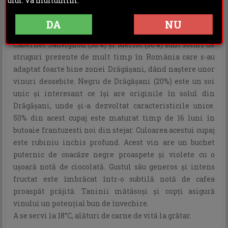
ului. Va multumim.
INFORMATII ADITIONALE
OPINII (0)
DA
NU
Cabernet Sauvignon (50%) şi Merlot (30%) sunt soiuri de
struguri prezente de mult timp în România care s-au
adaptat foarte bine zonei Drăgăşani, dând naştere unor
vinuri deosebite. Negru de Drăgăşani (20%) este un soi
unic şi interesant ce îşi are originile în solul din
Drăgăşani, unde şi-a dezvoltat caracteristicile unice.
50% din acest cupaj este maturat timp de 16 luni în
butoaie frantuzesti noi din stejar. Culoarea acestui cupaj
este rubiniu inchis profund. Acest vin are un buchet
puternic de coacăze negre proaspete şi violete cu o
uşoară notă de ciocolată. Gustul său generos şi intens
fructat este îmbrăcat într-o subtilă notă de cafea
proaspăt prăjită. Taninii mătăsoşi şi copţi asigură
vinului un potenţial bun de învechire.
A se servi la 18°C, alături de carne de vită la grătar.