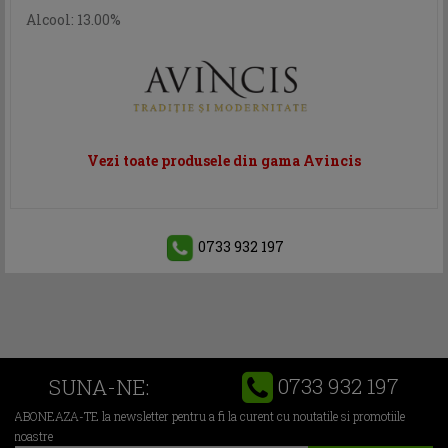
Alcool: 13.00%
Vezi toate produsele din gama Avincis
0733 932 197
0733 932 197
SUNA-NE:
ABONEAZA-TE la newsletter pentru a fi la curent cu noutatile si promotiile
noastre