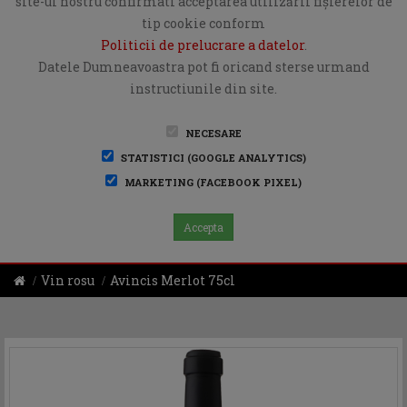
site-ul nostru confirmati acceptarea utilizării fişierelor de
tip cookie conform
Politicii de prelucrare a datelor
.
Datele Dumneavoastra pot fi oricand sterse urmand
instructiunile din site.
NECESARE
STATISTICI (GOOGLE ANALYTICS)
MARKETING (FACEBOOK PIXEL)
Accepta
Vin rosu
Avincis Merlot 75cl