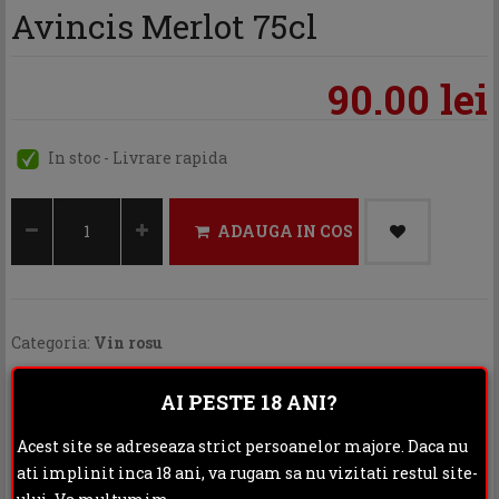
Avincis Merlot 75cl
90.00 lei
In stoc - Livrare rapida
ADAUGA IN COS
Categoria:
Vin rosu
Distribuie:
AI PESTE 18 ANI?
Rating:
Acest site se adreseaza strict persoanelor majore. Daca nu
ati implinit inca 18 ani, va rugam sa nu vizitati restul site-
DESCRIERE