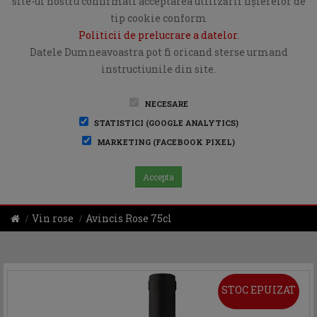
site-ul nostru confirmati acceptarea utilizării fişierelor de
tip cookie conform
Politicii de prelucrare a datelor
.
Datele Dumneavoastra pot fi oricand sterse urmand
instructiunile din site.
NECESARE
STATISTICI (GOOGLE ANALYTICS)
MARKETING (FACEBOOK PIXEL)
Accepta
Vin rose
Avincis Rose 75cl
STOC EPUIZAT