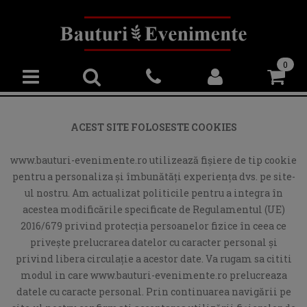
0
ACEST SITE FOLOSESTE COOKIES
www.bauturi-evenimente.ro utilizează fişiere de tip cookie
pentru a personaliza și îmbunătăți experiența dvs. pe site-
ul nostru. Am actualizat politicile pentru a integra în
acestea modificările specificate de Regulamentul (UE)
2016/679 privind protecția persoanelor fizice în ceea ce
privește prelucrarea datelor cu caracter personal și
privind libera circulație a acestor date. Va rugam sa cititi
modul in care www.bauturi-evenimente.ro prelucreaza
datele cu caracte personal. Prin continuarea navigării pe