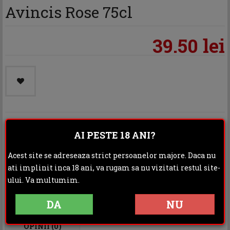
Avincis Rose 75cl
39.50 lei
Categoria:
Vin rose
AI PESTE 18 ANI?
Distribuie:
Acest site se adreseaza strict persoanelor majore. Daca nu
ati implinit inca 18 ani, va rugam sa nu vizitati restul site-
Rating:
ului. Va multumim.
DA
NU
DESCRIERE
INFORMATII ADITIONALE
OPINII (0)