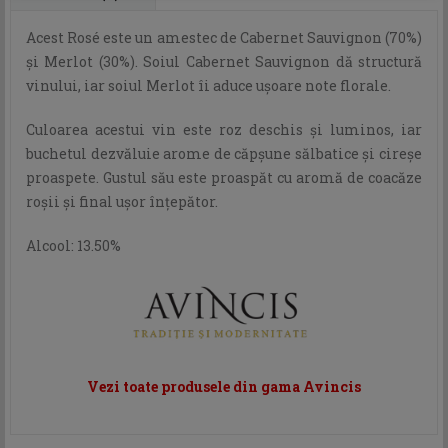
Acest Rosé este un amestec de Cabernet Sauvignon (70%)
şi Merlot (30%). Soiul Cabernet Sauvignon dă structură
vinului, iar soiul Merlot îi aduce uşoare note florale.
Culoarea acestui vin este roz deschis şi luminos, iar
buchetul dezvăluie arome de căpşune sălbatice şi cireşe
proaspete. Gustul său este proaspăt cu aromă de coacăze
roşii şi final uşor înţepător.
Alcool: 13.50%
Vezi toate produsele din gama Avincis