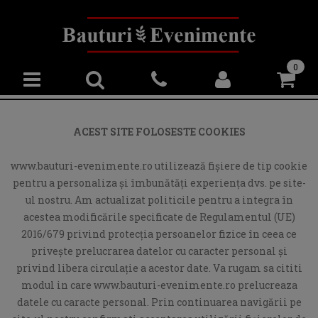
0
ACEST SITE FOLOSESTE COOKIES
www.bauturi-evenimente.ro utilizează fişiere de tip cookie
pentru a personaliza și îmbunătăți experiența dvs. pe site-
ul nostru. Am actualizat politicile pentru a integra în
acestea modificările specificate de Regulamentul (UE)
2016/679 privind protecția persoanelor fizice în ceea ce
privește prelucrarea datelor cu caracter personal și
privind libera circulație a acestor date. Va rugam sa cititi
modul in care www.bauturi-evenimente.ro prelucreaza
datele cu caracte personal. Prin continuarea navigării pe