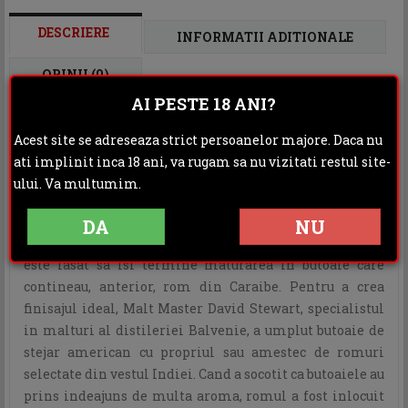
DESCRIERE
INFORMATII ADITIONALE
OPINII (0)
AI PESTE 18 ANI?
Acest site se adreseaza strict persoanelor majore. Daca nu
Balvenie 14 Years Old Caribbean Cask aduce
ati implinit inca 18 ani, va rugam sa nu vizitati restul site-
degustatorului aroma clasica a produselor celebrei
ului. Va multumim.
distilerii scotiene, dar si dulceata romului tropical.
Pentru aceasta, single malt whisky-ul imbatranit in
DA
NU
butoaie traditionale de whisky de stejar timp de 14 ani,
este lasat sa isi termine maturarea in butoaie care
contineau, anterior, rom din Caraibe. Pentru a crea
finisajul ideal, Malt Master David Stewart, specialistul
in malturi al distileriei Balvenie, a umplut butoaie de
stejar american cu propriul sau amestec de romuri
selectate din vestul Indiei. Cand a socotit ca butoaiele au
prins indeajuns de multa aroma, romul a fost inlocuit