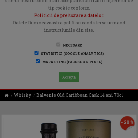
site-ul nostru confirmati acceptarea utilizării fişierelor de
tip cookie conform
Politicii de prelucrare a datelor
.
Datele Dumneavoastra pot fi oricand sterse urmand
instructiunile din site.
NECESARE
STATISTICI (GOOGLE ANALYTICS)
MARKETING (FACEBOOK PIXEL)
Accepta
Whisky
Balvenie Old Caribbean Cask 14 ani 70cl
- 20 %