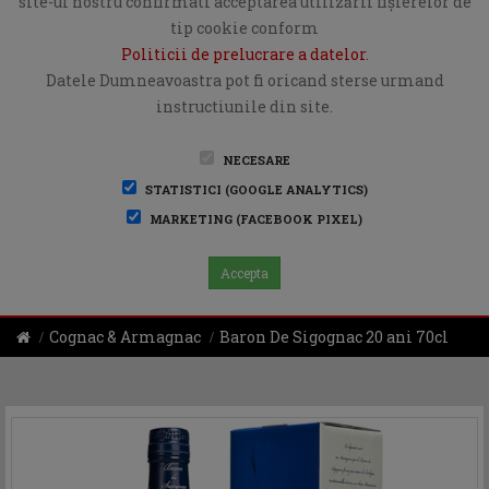
site-ul nostru confirmati acceptarea utilizării fişierelor de
tip cookie conform
Politicii de prelucrare a datelor
.
Datele Dumneavoastra pot fi oricand sterse urmand
instructiunile din site.
NECESARE
STATISTICI (GOOGLE ANALYTICS)
MARKETING (FACEBOOK PIXEL)
Accepta
Cognac & Armagnac
Baron De Sigognac 20 ani 70cl