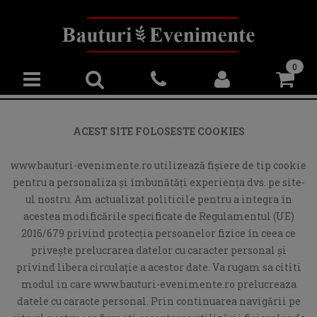
0
ACEST SITE FOLOSESTE COOKIES
www.bauturi-evenimente.ro utilizează fişiere de tip cookie
pentru a personaliza și îmbunătăți experiența dvs. pe site-
ul nostru. Am actualizat politicile pentru a integra în
acestea modificările specificate de Regulamentul (UE)
2016/679 privind protecția persoanelor fizice în ceea ce
privește prelucrarea datelor cu caracter personal și
privind libera circulație a acestor date. Va rugam sa cititi
modul in care www.bauturi-evenimente.ro prelucreaza
datele cu caracte personal. Prin continuarea navigării pe