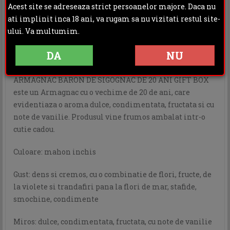
Acest site se adreseaza strict persoanelor majore. Daca nu
DESCRIERE
INFORMATII ADITIONALE
ati implinit inca 18 ani, va rugam sa nu vizitati restul site-
ului. Va multumim.
OPINII (0)
DA
NU
ARMAGNAC BARON DE SIGOGNAC DE 20 ANI GIFT BOX
este un Armagnac cu o vechime de 20 de ani, care
evidentiaza o aroma dulce, condimentata, fructata si cu
note de vanilie. Produsul vine frumos ambalat intr-o
cutie cadou.
Culoare: mahon inchis
Gust: dens si cremos, cu o combinatie de flori, fructe, de
la violete si trandafiri pana la flori de mar, stafide,
smochine, condimente
Miros: dulce, condimentata, fructata, cu note de vanilie