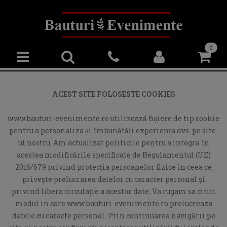
0
ACEST SITE FOLOSESTE COOKIES
www.bauturi-evenimente.ro utilizează fişiere de tip cookie
pentru a personaliza și îmbunătăți experiența dvs. pe site-
ul nostru. Am actualizat politicile pentru a integra în
acestea modificările specificate de Regulamentul (UE)
2016/679 privind protecția persoanelor fizice în ceea ce
privește prelucrarea datelor cu caracter personal și
privind libera circulație a acestor date. Va rugam sa cititi
modul in care www.bauturi-evenimente.ro prelucreaza
datele cu caracte personal. Prin continuarea navigării pe