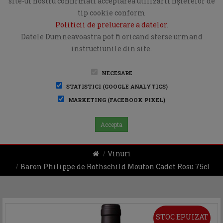
site-ul nostru confirmati acceptarea utilizării fişierelor de
tip cookie conform
Politicii de prelucrare a datelor
.
Datele Dumneavoastra pot fi oricand sterse urmand
instructiunile din site.
NECESARE
STATISTICI (GOOGLE ANALYTICS)
MARKETING (FACEBOOK PIXEL)
Accepta
Vinuri
Baron Philippe de Rothschild Mouton Cadet Rosu 75cl
STOC EPUIZAT