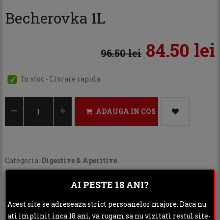
Becherovka 1L
84.50 lei
96.50 lei
In stoc - Livrare rapida
ADAUGA IN COS
Categoria:
Digestive & Aperitive
Distribuie:
AI PESTE 18 ANI?
Rating:
Acest site se adreseaza strict persoanelor majore. Daca nu
ati implinit inca 18 ani, va rugam sa nu vizitati restul site-