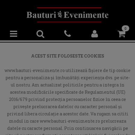
0
ACEST SITE FOLOSESTE COOKIES
www.bauturi-evenimente.ro utilizează fişiere de tip cookie
pentru a personaliza și îmbunătăți experiența dvs. pe site-
ul nostru. Am actualizat politicile pentru a integra în
acestea modificările specificate de Regulamentul (UE)
2016/679 privind protecția persoanelor fizice în ceea ce
privește prelucrarea datelor cu caracter personal și
privind libera circulație a acestor date. Va rugam sa cititi
modul in care www.bauturi-evenimente.ro prelucreaza
datele cu caracte personal. Prin continuarea navigării pe