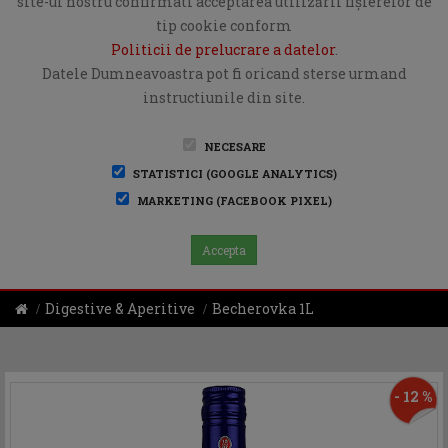
site-ul nostru confirmati acceptarea utilizării fişierelor de
tip cookie conform
Politicii de prelucrare a datelor
.
Datele Dumneavoastra pot fi oricand sterse urmand
instructiunile din site.
NECESARE
STATISTICI (GOOGLE ANALYTICS)
MARKETING (FACEBOOK PIXEL)
Accepta
Digestive & Aperitive
Becherovka 1L
- 12 %