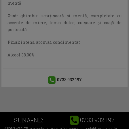
mentă
Gust:
ghimbir, scorţişoară şi mentă, completate cu
accente de miere, lemn dulce, cuişoare şi coajă de
portocală
Final:
intens, aromat, condimentat
Alcool 38.00%
0733 932 197
0733 932 197
SUNA-NE:
ABONEAZA-TE la newsletter pentru a fi la curent cu noutatile si promotiile