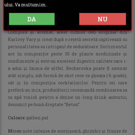
ului. Va multumim.
DESCRIERE
INFORMATII ADITIONALE
DA
NU
OPINII (0)
Complex şi aromat, acest lichior ceh originar din
Karlovy Vary şi creat după o reţetă secretă captivează cu
personalitatea sa intrigant de seducătoare. Sortimentul
are în compoziţie peste 30 de plante medicinale şi
condimente şi este un excelent digestiv, calitate care i-
a adus şi faima de altfel. Becherovka poate fi savurat
atât simplu, sub formă de shot rece ca gheaţa (-6 grade),
cât şi în compoziţia cocktailurilor. Pentru cei care
preferă un mix, producătorii recomandă combinarea sa
cu apă tonică pentru a obţine un long drink autentic,
denumit pe bună dreptate “Beton”.
Culoare:
galben pal
Miros:
note intense de scorţişoară, ghimbir şi frunze de