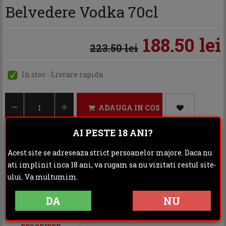
Belvedere Vodka 70cl
188.50 lei
223.50 lei
In stoc - Livrare rapida
ADAUGA IN COS
AI PESTE 18 ANI?
Acest site se adreseaza strict persoanelor majore. Daca nu
Categoria:
Vodka
ati implinit inca 18 ani, va rugam sa nu vizitati restul site-
ului. Va multumim.
Distribuie:
DA
NU
Rating: