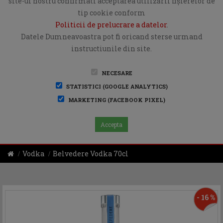
site-ul nostru confirmati acceptarea utilizării fişierelor de
tip cookie conform
Politicii de prelucrare a datelor
.
Datele Dumneavoastra pot fi oricand sterse urmand
instructiunile din site.
NECESARE
STATISTICI (GOOGLE ANALYTICS)
MARKETING (FACEBOOK PIXEL)
Accepta
Vodka
Belvedere Vodka 70cl
- 16 %