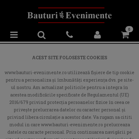
0
ACEST SITE FOLOSESTE COOKIES
www.bauturi-evenimente.ro utilizează fişiere de tip cookie
pentru a personaliza și îmbunătăți experiența dvs. pe site-
ul nostru. Am actualizat politicile pentru a integra în
acestea modificările specificate de Regulamentul (UE)
2016/679 privind protecția persoanelor fizice în ceea ce
privește prelucrarea datelor cu caracter personal și
privind libera circulație a acestor date. Va rugam sa cititi
modul in care www.bauturi-evenimente.ro prelucreaza
datele cu caracte personal. Prin continuarea navigării pe