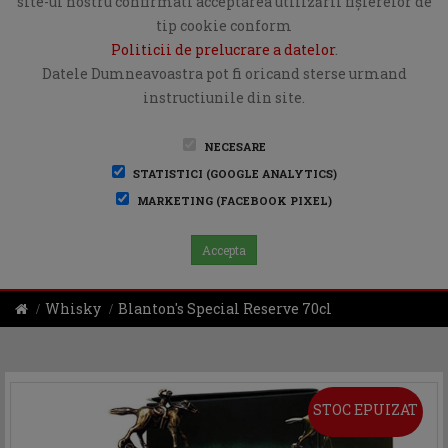
site-ul nostru confirmati acceptarea utilizării fişierelor de
tip cookie conform
Politicii de prelucrare a datelor
.
Datele Dumneavoastra pot fi oricand sterse urmand
instructiunile din site.
NECESARE
STATISTICI (GOOGLE ANALYTICS)
MARKETING (FACEBOOK PIXEL)
Accepta
Whisky
Blanton's Special Reserve 70cl
STOC EPUIZAT