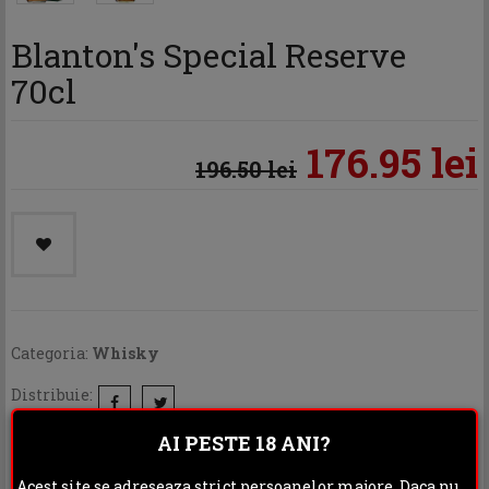
Blanton's Special Reserve
70cl
176.95 lei
196.50 lei
Categoria:
Whisky
Distribuie:
AI PESTE 18 ANI?
Rating:
Acest site se adreseaza strict persoanelor majore. Daca nu