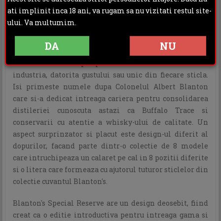
DESCRIERE
INFORMATII ADITIONALE
ati implinit inca 18 ani, va rugam sa nu vizitati restul site-
ului. Va multumim.
OPINII (0)
DA
NU
Produs inca din anul 1984, Blanton's este un single
barrel bourbon super-premium care a revolutionat
industria, datorita gustului sau unic din fiecare sticla.
Isi primeste numele dupa Colonelul Albert Blanton
care si-a dedicat intreaga cariera pentru consolidarea
distileriei cunoscuta astazi ca Buffalo Trace si
conservarii cu atentie a whisky-ului de calitate. Un
aspect surprinzator si placut este design-ul diferit al
dopurilor, facand parte dintr-o colectie de 8 modele
care intruchipeaza un calaret pe cal in 8 pozitii diferite
si o litera care formeaza cu ajutorul tuturor sticlelor din
colectie cuvantul Blanton's.
Blanton's Special Reserve are un design deosebit, fiind
creat ca o editie introductiva pentru intreaga gama si