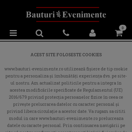
0
ACEST SITE FOLOSESTE COOKIES
www.bauturi-evenimente.ro utilizează fişiere de tip cookie
pentru a personaliza și îmbunătăți experiența dvs. pe site-
ul nostru. Am actualizat politicile pentru a integra în
acestea modificările specificate de Regulamentul (UE)
2016/679 privind protecția persoanelor fizice în ceea ce
privește prelucrarea datelor cu caracter personal și
privind libera circulație a acestor date. Va rugam sa cititi
modul in care www.bauturi-evenimente.ro prelucreaza
datele cu caracte personal. Prin continuarea navigării pe