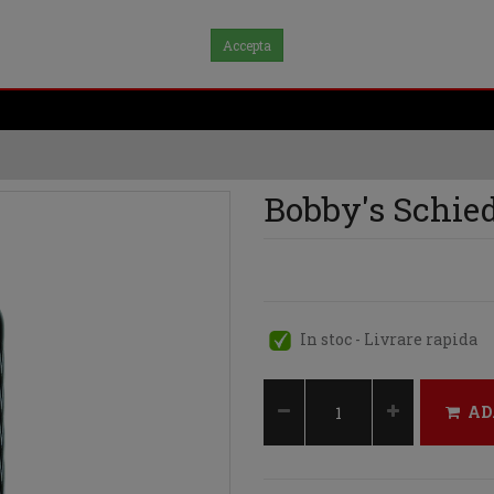
Accepta
Bobby's Schie
In stoc - Livrare rapida
AD