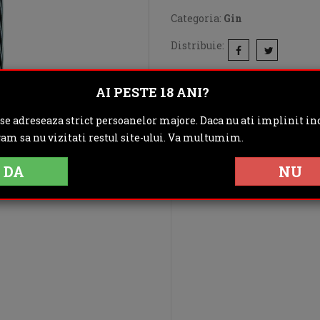
Categoria:
Gin
Distribuie:
Rating:
AI PESTE 18 ANI?
DESCRIERE
IN
 se adreseaza strict persoanelor majore. Daca nu ati implinit inc
gam sa nu vizitati restul site-ului. Va multumim.
OPINII (0)
DA
NU
Alcool:42.00%