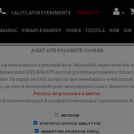
CALCULATOR EVENIMENTE
PROMOTII
RMAGNAC
VINARS & BRANDY
VODKA
TEQUILA
ROM
GIN
ACEST SITE FOLOSESTE COOKIES
ip cookie pentru a personaliza și îmbunătăți experiența dvs. pe
egulamentul (UE) 2016/679 privind protecția persoanelor fizice în
r date. Va rugam sa cititi modul in care www.bauturi-evenimente.
i pe site-ul nostru confirmati acceptarea utilizării fişierelor 
Politicii de prelucrare a datelor
.
e Dumneavoastra pot fi oricand sterse urmand instructiunile din
NECESARE
STATISTICI (GOOGLE ANALYTICS)
MARKETING (FACEBOOK PIXEL)