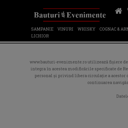
SAMPANIE
VINURI
WHISKY
COGNAC & A
LICHIOR
www.bauturi-evenimente.ro utilizează fişiere de t
integra în acestea modificările specificate de R
personal și privind libera circulație a acesto
continuarea navigări
Datel