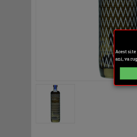
Acest site
ani, va ru