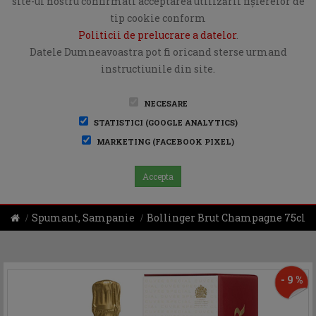
site-ul nostru confirmati acceptarea utilizării fişierelor de
tip cookie conform
Politicii de prelucrare a datelor
.
Datele Dumneavoastra pot fi oricand sterse urmand
instructiunile din site.
NECESARE
STATISTICI (GOOGLE ANALYTICS)
MARKETING (FACEBOOK PIXEL)
Accepta
Spumant, Sampanie
Bollinger Brut Champagne 75cl
- 9 %