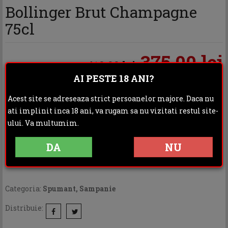
Bollinger Brut Champagne
75cl
375.00 lei
410.00 lei
AI PESTE 18 ANI?
In stoc furnizor - Livrarea se va face dupa confirmarea
Acest site se adreseaza strict persoanelor majore. Daca nu
comenzii
ati implinit inca 18 ani, va rugam sa nu vizitati restul site-
ului. Va multumim.
ADAUGA IN COS
DA
NU
Categoria:
Spumant, Sampanie
Distribuie: