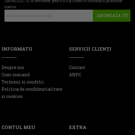
ABONEAZA-TE la newsletter pentru a fi la curent cu noutatile si promotiile
noastre
ABONEAZA-TE
INFORMATII
SERVICII CLIENŢI
Despre noi
Contact
Cum comand
ANPC
Termeni si conditii
Politica de confidentialitate
si cookies
CONTUL MEU
EXTRA