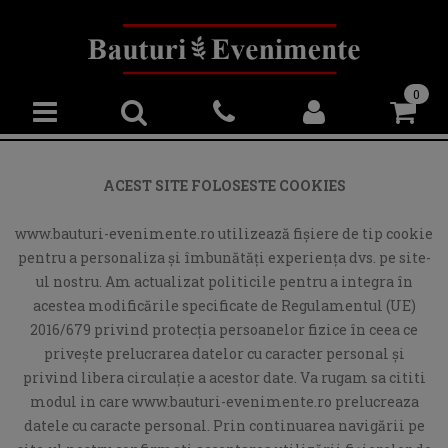
0
ACEST SITE FOLOSESTE COOKIES
www.bauturi-evenimente.ro utilizează fişiere de tip cookie
pentru a personaliza și îmbunătăți experiența dvs. pe site-
ul nostru. Am actualizat politicile pentru a integra în
acestea modificările specificate de Regulamentul (UE)
2016/679 privind protecția persoanelor fizice în ceea ce
privește prelucrarea datelor cu caracter personal și
privind libera circulație a acestor date. Va rugam sa cititi
modul in care www.bauturi-evenimente.ro prelucreaza
datele cu caracte personal. Prin continuarea navigării pe