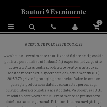
0
ACEST SITE FOLOSESTE COOKIES
www.bauturi-evenimente.ro utilizează fişiere de tip cookie
pentru a personaliza și îmbunătăți experiența dvs. pe site-
ul nostru. Am actualizat politicile pentru a integra în
acestea modificările specificate de Regulamentul (UE)
2016/679 privind protecția persoanelor fizice în ceea ce
privește prelucrarea datelor cu caracter personal și
privind libera circulație a acestor date. Va rugam sa cititi
modul in care www.bauturi-evenimente.ro prelucreaza
datele cu caracte personal. Prin continuarea navigării pe