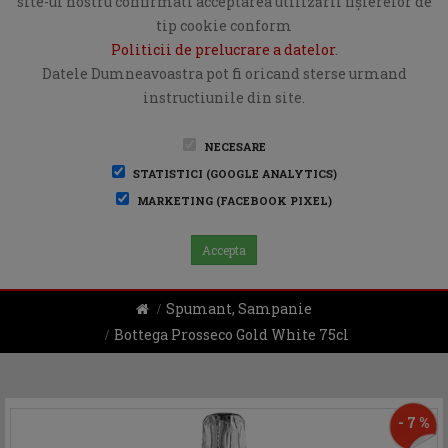
site-ul nostru confirmati acceptarea utilizării fişierelor de
tip cookie conform
Politicii de prelucrare a datelor
.
Datele Dumneavoastra pot fi oricand sterse urmand
instructiunile din site.
NECESARE
STATISTICI (GOOGLE ANALYTICS)
MARKETING (FACEBOOK PIXEL)
Accepta
Spumant, Sampanie
Bottega Prosseco Gold White 75cl
- 7 %