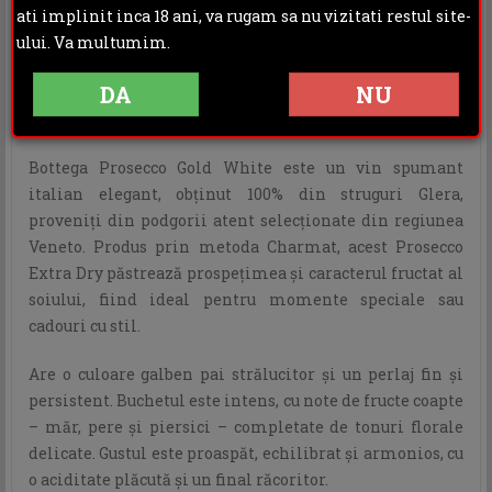
Rating:
ati implinit inca 18 ani, va rugam sa nu vizitati restul site-
ului. Va multumim.
DESCRIERE
INFORMATII ADITIONALE
DA
NU
OPINII (0)
Bottega Prosecco Gold White este un vin spumant
italian elegant, obținut 100% din struguri Glera,
proveniți din podgorii atent selecționate din regiunea
Veneto. Produs prin metoda Charmat, acest Prosecco
Extra Dry păstrează prospețimea și caracterul fructat al
soiului, fiind ideal pentru momente speciale sau
cadouri cu stil.
Are o culoare galben pai strălucitor și un perlaj fin și
persistent. Buchetul este intens, cu note de fructe coapte
– măr, pere și piersici – completate de tonuri florale
delicate. Gustul este proaspăt, echilibrat și armonios, cu
o aciditate plăcută și un final răcoritor.