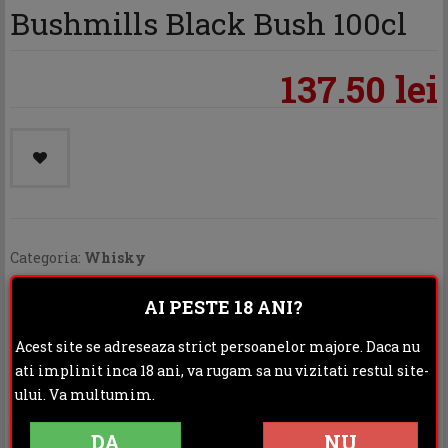
Bushmills Black Bush 100cl
137.50 lei
Categoria:
Whisky
Distribuie:
AI PESTE 18 ANI?
Rating:
Acest site se adreseaza strict persoanelor majore. Daca nu
ati implinit inca 18 ani, va rugam sa nu vizitati restul site-
DESCRIERE
ului. Va multumim.
INFORMATII ADITIONALE
DA
NU
OPINII (1)