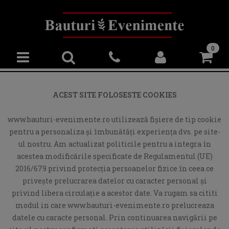
0
ACEST SITE FOLOSESTE COOKIES
www.bauturi-evenimente.ro utilizează fişiere de tip cookie
pentru a personaliza și îmbunătăți experiența dvs. pe site-
ul nostru. Am actualizat politicile pentru a integra în
acestea modificările specificate de Regulamentul (UE)
2016/679 privind protecția persoanelor fizice în ceea ce
privește prelucrarea datelor cu caracter personal și
privind libera circulație a acestor date. Va rugam sa cititi
modul in care www.bauturi-evenimente.ro prelucreaza
datele cu caracte personal. Prin continuarea navigării pe