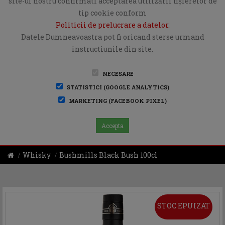
site-ul nostru confirmati acceptarea utilizării fişierelor de
tip cookie conform
Politicii de prelucrare a datelor
.
Datele Dumneavoastra pot fi oricand sterse urmand
instructiunile din site.
NECESARE
STATISTICI (GOOGLE ANALYTICS)
MARKETING (FACEBOOK PIXEL)
Accepta
Whisky
Bushmills Black Bush 100cl
STOC EPUIZAT