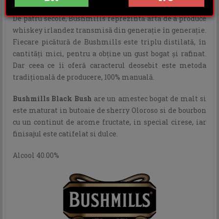
De patru secole, Bushmills reprezintă arta de a produce
whiskey irlandez transmisă din generaţie în generaţie.
Fiecare picătură de Bushmills este triplu distilată, în
cantităţi mici, pentru a obţine un gust bogat şi rafinat.
Dar ceea ce îi oferă caracterul deosebit este metoda
tradiţională de producere, 100% manuală.
Bushmills Black Bush
are un amestec bogat de malt si
este maturat in butoaie de sherry Oloroso si de bourbon
cu un continut de arome fructate, in special cirese, iar
finisajul este catifelat si dulce.
Alcool 40.00%