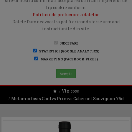
site-ul nostru confirmati acceptarea utilizării fişierelor de
tip cookie conform
Politicii de prelucrare a datelor
.
Datele Dumneavoastra pot fi oricand sterse urmand
instructiunile din site.
NECESARE
STATISTICI (GOOGLE ANALYTICS)
MARKETING (FACEBOOK PIXEL)
Accepta
Vin rosu
Metamorfosis Cantvs Primvs Cabernet Sauvignon 75cl