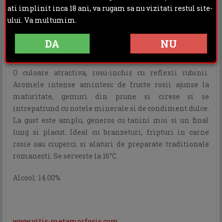
Rating:
ati implinit inca 18 ani, va rugam sa nu vizitati restul site-
ului. Va multumim.
DESCRIERE
INFORMATII ADITIONALE
DA
NU
OPINII (1)
O culoare atractiva, rosu-inchis cu reflexii rubinii.
Aromele intense amintesc de fructe rosii ajunse la
maturitate, gemuri din prune si cirese si se
intrepatrund cu notele minerale si de condiment dulce.
La gust este amplu, generos cu tanini moi si un final
lung si placut. Ideal cu branzeturi, fripturi in carne
rosie sau ciuperci si alaturi de preparate traditionale
romanesti. Se serveste la 16°C.
Alcool: 14.00%
www.vitis-metamorfosis.com