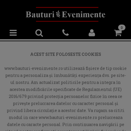
0
ACEST SITE FOLOSESTE COOKIES
www.bauturi-evenimente.ro utilizează fişiere de tip cookie
pentru a personaliza și îmbunătăți experiența dvs. pe site-
ul nostru. Am actualizat politicile pentru a integra în
acestea modificările specificate de Regulamentul (UE)
2016/679 privind protecția persoanelor fizice în ceea ce
privește prelucrarea datelor cu caracter personal și
privind libera circulație a acestor date. Va rugam sa cititi
modul in care www.bauturi-evenimente.ro prelucreaza
datele cu caracte personal. Prin continuarea navigării pe