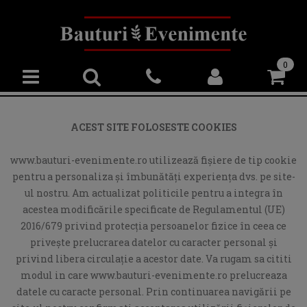
0
ACEST SITE FOLOSESTE COOKIES
www.bauturi-evenimente.ro utilizează fişiere de tip cookie
pentru a personaliza și îmbunătăți experiența dvs. pe site-
ul nostru. Am actualizat politicile pentru a integra în
acestea modificările specificate de Regulamentul (UE)
2016/679 privind protecția persoanelor fizice în ceea ce
privește prelucrarea datelor cu caracter personal și
privind libera circulație a acestor date. Va rugam sa cititi
modul in care www.bauturi-evenimente.ro prelucreaza
datele cu caracte personal. Prin continuarea navigării pe