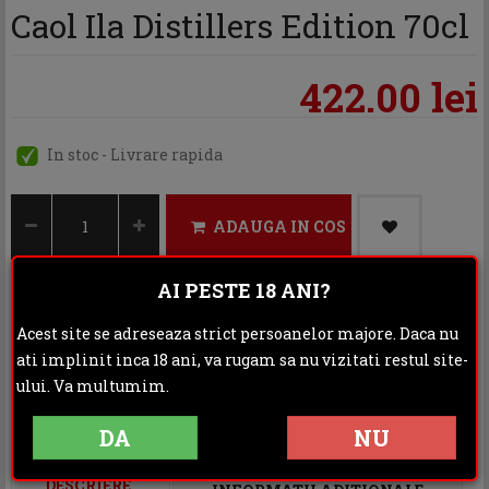
Caol Ila Distillers Edition 70cl
422.00 lei
In stoc - Livrare rapida
ADAUGA IN COS
AI PESTE 18 ANI?
Acest site se adreseaza strict persoanelor majore. Daca nu
Categoria:
Whisky
ati implinit inca 18 ani, va rugam sa nu vizitati restul site-
Distribuie:
ului. Va multumim.
Rating:
DA
NU
DESCRIERE