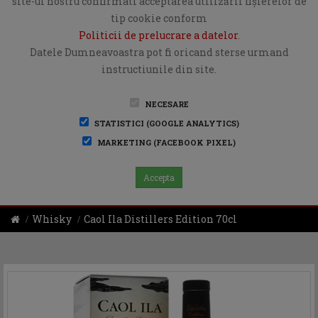
site-ul nostru confirmati acceptarea utilizării fişierelor de
tip cookie conform
Politicii de prelucrare a datelor
.
Datele Dumneavoastra pot fi oricand sterse urmand
instructiunile din site.
NECESARE
STATISTICI (GOOGLE ANALYTICS)
MARKETING (FACEBOOK PIXEL)
Accepta
Whisky
Caol Ila Distillers Edition 70cl