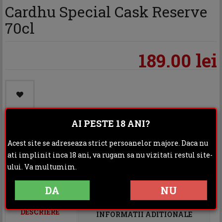
Cardhu Special Cask Reserve
70cl
189.00 lei
AI PESTE 18 ANI?
Acest site se adreseaza strict persoanelor majore. Daca nu
Categoria:
Whisky
ati implinit inca 18 ani, va rugam sa nu vizitati restul site-
Distribuie:
ului. Va multumim.
Rating:
DA
NU
DESCRIERE
INFORMATII ADITIONALE