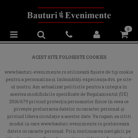
0
ACEST SITE FOLOSESTE COOKIES
www.bauturi-evenimente.ro utilizează fişiere de tip cookie
pentru a personaliza și îmbunătăți experiența dvs. pe site-
ul nostru. Am actualizat politicile pentru a integra în
acestea modificările specificate de Regulamentul (UE)
2016/679 privind protecția persoanelor fizice în ceea ce
privește prelucrarea datelor cu caracter personal și
privind libera circulație a acestor date. Va rugam sa cititi
modul in care www.bauturi-evenimente.ro prelucreaza
datele cu caracte personal. Prin continuarea navigării pe