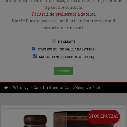
site-ul nostru confirmati acceptarea utilizării fişierelor de
tip cookie conform
Politicii de prelucrare a datelor
.
Datele Dumneavoastra pot fi oricand sterse urmand
instructiunile din site.
NECESARE
STATISTICI (GOOGLE ANALYTICS)
MARKETING (FACEBOOK PIXEL)
Accepta
Whisky
Cardhu Special Cask Reserve 70cl
STOC EPUIZAT