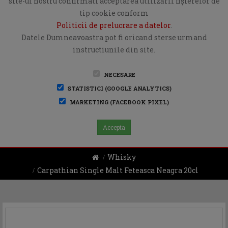
site-ul nostru confirmati acceptarea utilizării fişierelor de
tip cookie conform
Politicii de prelucrare a datelor
.
Datele Dumneavoastra pot fi oricand sterse urmand
instructiunile din site.
NECESARE
STATISTICI (GOOGLE ANALYTICS)
MARKETING (FACEBOOK PIXEL)
Accepta
Whisky
Carpathian Single Malt Feteasca Neagra 20cl