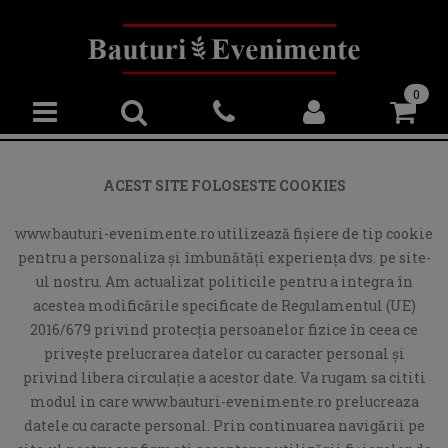
0
ACEST SITE FOLOSESTE COOKIES
www.bauturi-evenimente.ro utilizează fişiere de tip cookie
pentru a personaliza și îmbunătăți experiența dvs. pe site-
ul nostru. Am actualizat politicile pentru a integra în
acestea modificările specificate de Regulamentul (UE)
2016/679 privind protecția persoanelor fizice în ceea ce
privește prelucrarea datelor cu caracter personal și
privind libera circulație a acestor date. Va rugam sa cititi
modul in care www.bauturi-evenimente.ro prelucreaza
datele cu caracte personal. Prin continuarea navigării pe