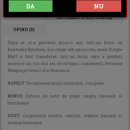
Rating:
DA
NU
DESCRIERE
INFORMATII ADITIONALE
OPINII (0)
Dupa ce si-a petrecut primii ani într-un butoi ex
Kentucky Bourbon, din stejar alb american, acest Single
Malt a fost transferat într-un butoi care a gazduit
anterior un vin din soi de struguri românesti, Feteasca
Neagra provenit din Romania.
ASPECT
: De culoarea chihlimbarului , limpede
MIROS
: Intens, cu note de piper negru, cuisoare si
bomboane.
GUST
: Corpolenta medie, vanilie, stafide, banane si
ananas barbeque.