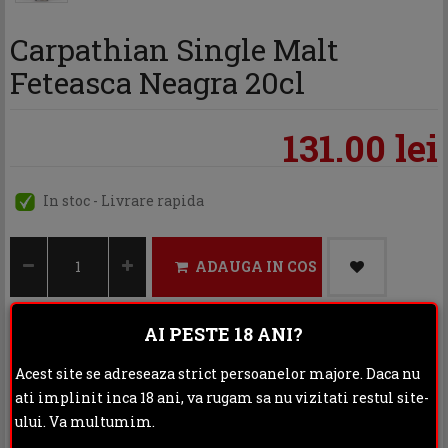
Carpathian Single Malt
Feteasca Neagra 20cl
131.00 lei
In stoc - Livrare rapida
ADAUGA IN COS
AI PESTE 18 ANI?
Categoria:
Whisky
Acest site se adreseaza strict persoanelor majore. Daca nu
ati implinit inca 18 ani, va rugam sa nu vizitati restul site-
Distribuie:
ului. Va multumim.