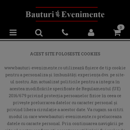
0
ACEST SITE FOLOSESTE COOKIES
www.bauturi-evenimente.ro utilizează fişiere de tip cookie
pentru a personaliza și îmbunătăți experiența dvs. pe site-
ul nostru. Am actualizat politicile pentru a integra în
acestea modificările specificate de Regulamentul (UE)
2016/679 privind protecția persoanelor fizice în ceea ce
privește prelucrarea datelor cu caracter personal și
privind libera circulație a acestor date. Va rugam sa cititi
modul in care www.bauturi-evenimente.ro prelucreaza
datele cu caracte personal. Prin continuarea navigării pe