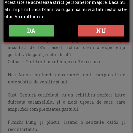
INFORMATII ADITIONALE
Acest site se adreseaza strict persoanelor majore. Daca nu
ati implinit inca 18 ani, va rugam sa nu vizitati restul site-
OPINII (0)
ului. Va multumim.
Cartron Caramel Liqueur 0.7L este un lichior franțuzesc
DA
NU
rafinat, produs de distileria Joseph Cartron, fondată în
1882 în inima regiunii Bourgogne. Cu o concentrație
alcoolică de 18% , acest lichior oferă o experiență
gustativă bogată și echilibrată.​
Culoare: Chihlimbar intens, cu reflexii aurii.​
Nas: Arome profunde de caramel topit, completate de
note subtile de vanilie și unt.​
Gust: Textură catifelată, cu un echilibru perfect între
dulceața caramelului și o notă ușoară de sare, care
amplifică complexitatea gustului.​
Finish: Lung și plăcut, lăsând o senzație caldă și
reconfortantă.