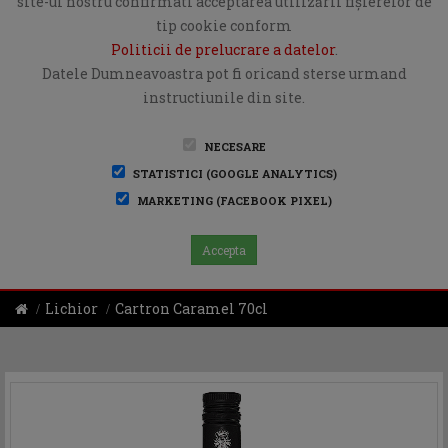
site-ul nostru confirmati acceptarea utilizării fişierelor de
tip cookie conform
Politicii de prelucrare a datelor
.
Datele Dumneavoastra pot fi oricand sterse urmand
instructiunile din site.
NECESARE
STATISTICI (GOOGLE ANALYTICS)
MARKETING (FACEBOOK PIXEL)
Accepta
Lichior
Cartron Caramel 70cl