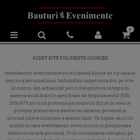
0
ACEST SITE FOLOSESTE COOKIES
www.bauturi-evenimente.ro utilizează fişiere de tip cookie
pentru a personaliza și îmbunătăți experiența dvs. pe site-
ul nostru. Am actualizat politicile pentru a integra în
acestea modificările specificate de Regulamentul (UE)
2016/679 privind protecția persoanelor fizice în ceea ce
privește prelucrarea datelor cu caracter personal și
privind libera circulație a acestor date. Va rugam sa cititi
modul in care www.bauturi-evenimente.ro prelucreaza
datele cu caracte personal. Prin continuarea navigării pe