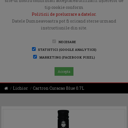
site-ul nostru confirmati acceptarea utilizării fişierelor de
tip cookie conform
Politicii de prelucrare a datelor
.
Datele Dumneavoastra pot fi oricand sterse urmand
instructiunile din site.
NECESARE
STATISTICI (GOOGLE ANALYTICS)
MARKETING (FACEBOOK PIXEL)
Accepta
Lichior
Cartron Curacao Blue 0.7L