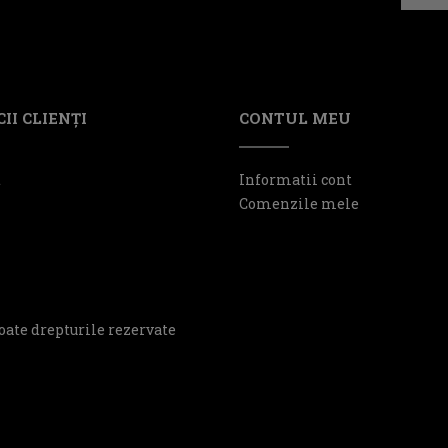
II CLIENŢI
CONTUL MEU
t
Informatii cont
Comenzile mele
oate drepturile rezervate