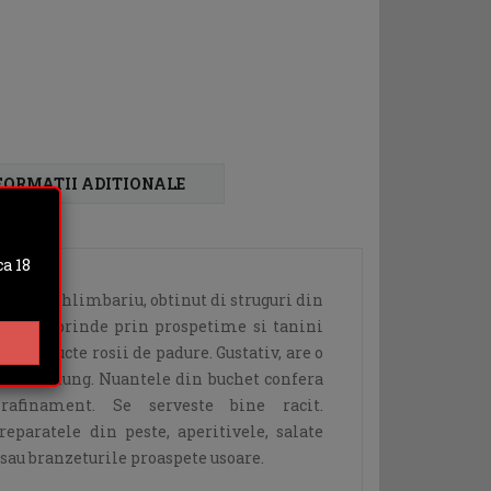
FORMATII ADITIONALE
a 18
a roz-chihlimbariu, obtinut di struguri din
on. Surprinde prin prospetime si tanini
 de fructe rosii de padure. Gustativ, are o
cu final lung. Nuantele din buchet confera
rafinament. Se serveste bine racit.
eparatele din peste, aperitivele, salate
 sau branzeturile proaspete usoare.