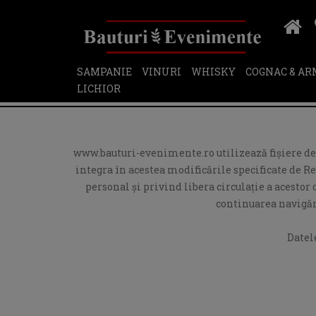
SAMPANIE
VINURI
WHISKY
COGNAC & A
LICHIOR
www.bauturi-evenimente.ro utilizează fişiere de t
integra în acestea modificările specificate de R
personal și privind libera circulație a acesto
continuarea navigări
Datel