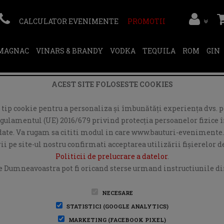
CALCULATOR EVENIMENTE
PROMOTII
RMAGNAC
VINARS & BRANDY
VODKA
TEQUILA
ROM
GIN
ACEST SITE FOLOSESTE COOKIES
ip cookie pentru a personaliza și îmbunătăți experiența dvs. pe
egulamentul (UE) 2016/679 privind protecția persoanelor fizice în
r date. Va rugam sa cititi modul in care www.bauturi-evenimente.
i pe site-ul nostru confirmati acceptarea utilizării fişierelor 
Politicii de prelucrare a datelor
.
e Dumneavoastra pot fi oricand sterse urmand instructiunile din
NECESARE
STATISTICI (GOOGLE ANALYTICS)
MARKETING (FACEBOOK PIXEL)