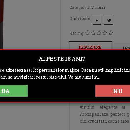
Categoria:
Vinuri
Distribuie:
Rating:
DESCRIERE
IN
AI PESTE 18 ANI?
OPINII (0)
 se adreseaza strict persoanelor majore. Daca nu ati implinit inc
gam sa nu vizitati restul site-ului. Va multumim.
Vin roze, sec, de culoare
soiul Cabernet Sauvign
DA
NU
usori, completat de arome
textura foarte delicata 
vinului eleganta si 
Acompaniaza perfect pr
din cruditati, carne alba