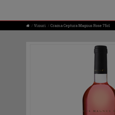
Vinuri
Crama Ceptura Magnus Rose 75cl