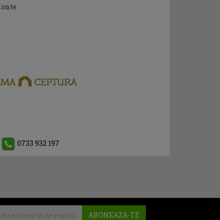
Monte
0733 932 197
ABONEAZA-TE