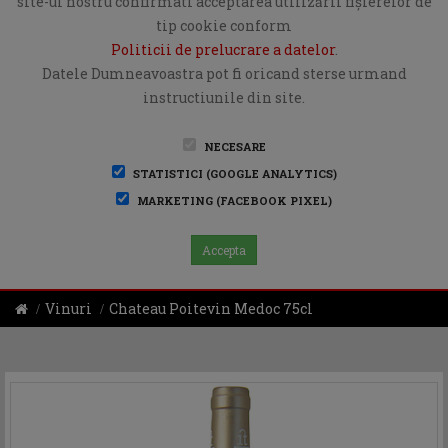
site-ul nostru confirmati acceptarea utilizării fişierelor de
tip cookie conform
Politicii de prelucrare a datelor
.
Datele Dumneavoastra pot fi oricand sterse urmand
instructiunile din site.
NECESARE
STATISTICI (GOOGLE ANALYTICS)
MARKETING (FACEBOOK PIXEL)
Accepta
Vinuri
Chateau Poitevin Medoc 75cl