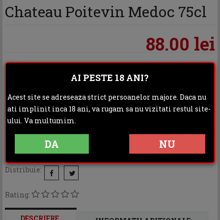
Chateau Poitevin Medoc 75cl
88.00 lei
In stoc - Livrare rapida
AI PESTE 18 ANI?
Acest site se adreseaza strict persoanelor majore. Daca nu
ADAUGA IN COS
ati implinit inca 18 ani, va rugam sa nu vizitati restul site-
ului. Va multumim.
DA
NU
Categoria:
Vinuri
Distribuie:
Rating:
DESCRIERE