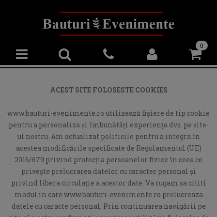
0
ACEST SITE FOLOSESTE COOKIES
www.bauturi-evenimente.ro utilizează fişiere de tip cookie
pentru a personaliza și îmbunătăți experiența dvs. pe site-
ul nostru. Am actualizat politicile pentru a integra în
acestea modificările specificate de Regulamentul (UE)
2016/679 privind protecția persoanelor fizice în ceea ce
privește prelucrarea datelor cu caracter personal și
privind libera circulație a acestor date. Va rugam sa cititi
modul in care www.bauturi-evenimente.ro prelucreaza
datele cu caracte personal. Prin continuarea navigării pe