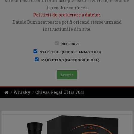
site-ul nostru confirmati acceptarea utilizării fişierelor de
tip cookie conform
Politicii de prelucrare a datelor
.
Datele Dumneavoastra pot fi oricand sterse urmand
instructiunile din site.
NECESARE
STATISTICI (GOOGLE ANALYTICS)
MARKETING (FACEBOOK PIXEL)
Accepta
Whisky
Chivas Regal Ultis 70cl