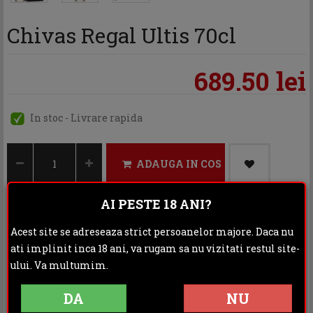
Chivas Regal Ultis 70cl
689.50 lei
In stoc - Livrare rapida
ADAUGA IN COS
AI PESTE 18 ANI?
Acest site se adreseaza strict persoanelor majore. Daca nu
Categoria:
Whisky
ati implinit inca 18 ani, va rugam sa nu vizitati restul site-
Distribuie:
ului. Va multumim.
DA
NU
Rating: