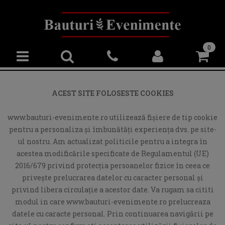
0
ACEST SITE FOLOSESTE COOKIES
www.bauturi-evenimente.ro utilizează fişiere de tip cookie
pentru a personaliza și îmbunătăți experiența dvs. pe site-
ul nostru. Am actualizat politicile pentru a integra în
acestea modificările specificate de Regulamentul (UE)
2016/679 privind protecția persoanelor fizice în ceea ce
privește prelucrarea datelor cu caracter personal și
privind libera circulație a acestor date. Va rugam sa cititi
modul in care www.bauturi-evenimente.ro prelucreaza
datele cu caracte personal. Prin continuarea navigării pe