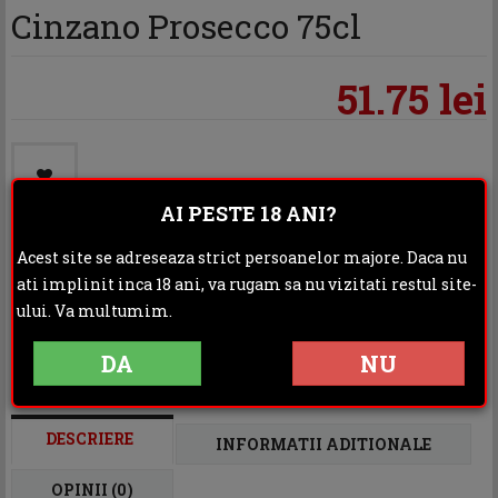
Cinzano Prosecco 75cl
51.75 lei
AI PESTE 18 ANI?
Acest site se adreseaza strict persoanelor majore. Daca nu
ati implinit inca 18 ani, va rugam sa nu vizitati restul site-
Categoria:
Spumant, Sampanie
ului. Va multumim.
Distribuie:
DA
NU
Rating:
DESCRIERE
INFORMATII ADITIONALE
OPINII (0)