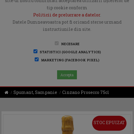
site-ul nostru confirmati acceptarea utilizării fişierelor de
tip cookie conform
Politicii de prelucrare a datelor
.
Datele Dumneavoastra pot fi oricand sterse urmand
instructiunile din site.
NECESARE
STATISTICI (GOOGLE ANALYTICS)
MARKETING (FACEBOOK PIXEL)
Accepta
Spumant, Sampanie
Cinzano Prosecco 75cl
STOC EPUIZAT