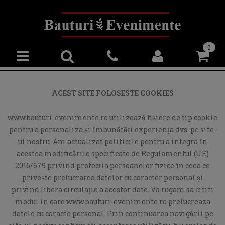
0
ACEST SITE FOLOSESTE COOKIES
www.bauturi-evenimente.ro utilizează fişiere de tip cookie
pentru a personaliza și îmbunătăți experiența dvs. pe site-
ul nostru. Am actualizat politicile pentru a integra în
acestea modificările specificate de Regulamentul (UE)
2016/679 privind protecția persoanelor fizice în ceea ce
privește prelucrarea datelor cu caracter personal și
privind libera circulație a acestor date. Va rugam sa cititi
modul in care www.bauturi-evenimente.ro prelucreaza
datele cu caracte personal. Prin continuarea navigării pe