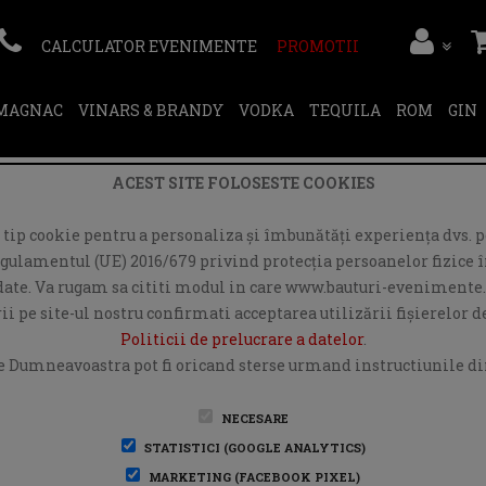
CALCULATOR EVENIMENTE
PROMOTII
RMAGNAC
VINARS & BRANDY
VODKA
TEQUILA
ROM
GIN
ACEST SITE FOLOSESTE COOKIES
ip cookie pentru a personaliza și îmbunătăți experiența dvs. pe
egulamentul (UE) 2016/679 privind protecția persoanelor fizice în
r date. Va rugam sa cititi modul in care www.bauturi-evenimente.
i pe site-ul nostru confirmati acceptarea utilizării fişierelor 
Politicii de prelucrare a datelor
.
e Dumneavoastra pot fi oricand sterse urmand instructiunile din
NECESARE
STATISTICI (GOOGLE ANALYTICS)
MARKETING (FACEBOOK PIXEL)