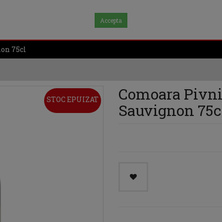
Accepta
on 75cl
Comoara Pivni
STOC EPUIZAT
Sauvignon 75c