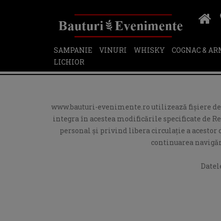
SAMPANIE
VINURI
WHISKY
COGNAC & A
LICHIOR
www.bauturi-evenimente.ro utilizează fişiere de t
integra în acestea modificările specificate de R
personal și privind libera circulație a acesto
continuarea navigări
Datel