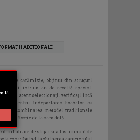
FORMATII ADITIONALE
are roșie cărămizie, obținut din struguri
 Odobești într-un an de recoltă special.
a 18
itate și atent selectionați, verificați încă
obire pentru îndepartarea boabelor cu
cați prin combinarea metodei tradiționale
în vinificație de la acea dată.
ut în butoaie de stejar și a fost urmată de
bele contribuind la obținerea caracterului