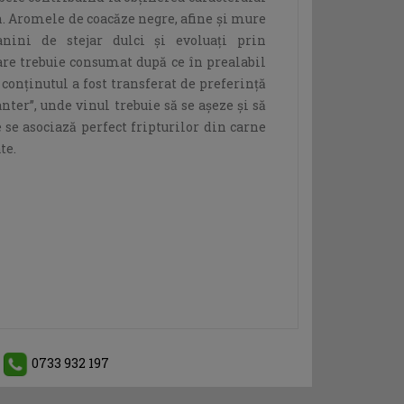
. Aromele de coacăze negre, afine și mure
nini de stejar dulci și evoluați prin
are trebuie consumat după ce în prealabil
i conținutul a fost transferat de preferință
nter”, unde vinul trebuie să se așeze și să
e se asociază perfect fripturilor din carne
te.
0733 932 197