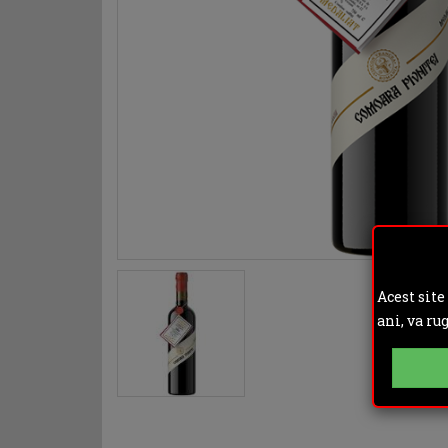
Acest site
ani, va ru