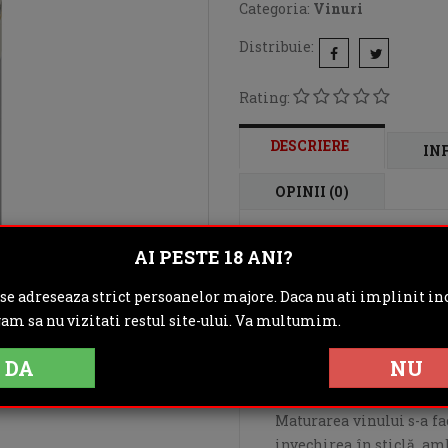
Categoria:
Vinuri
Distribuie:
Rating:
DESCRIERE
IN
OPINII (0)
AI PESTE 18 ANI?
Vin roșu sec, cu o culo
recoltați din Podgoria
 se adreseaza strict persoanelor majore. Daca nu ati implinit inc
Strugurii ajunși la matur
gam sa nu vizitati restul site-ului. Va multumim.
o data înainte de zdr
defecte, au fost vinifi
DA
NU
cu tehnologiile moderne 
Maturarea vinului s-a fac
invechirea în sticlă, am