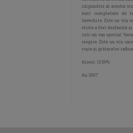
impunător al acestui vin
sunt completate de ta
învechire. Este un vin c
sticla a fost desfacută ș
intr-un vas special “deca
respire. Este un vin car
roșie și grătarelor rafina
Alcool: 13.00%
An 2007