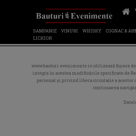
SAMPANIE
VINURI
WHISKY
COGNAC & A
LICHIOR
www.bauturi-evenimente.ro utilizează fişiere de t
integra în acestea modificările specificate de R
personal și privind libera circulație a acesto
continuarea navigări
Datel