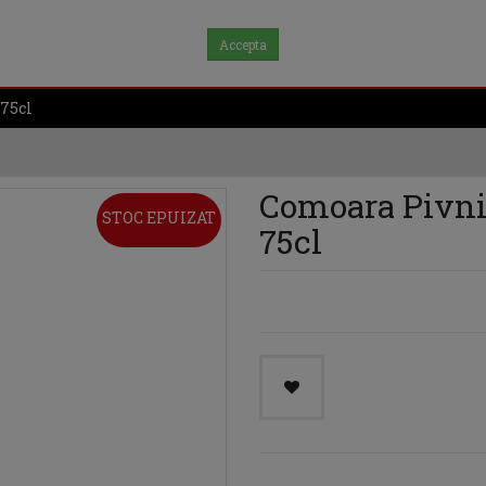
Accepta
75cl
Comoara Pivni
STOC EPUIZAT
75cl