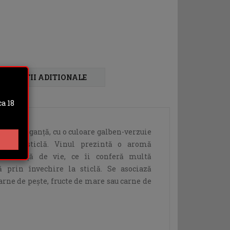
FORMATII ADITIONALE
a 18
țe și eleganță, cu o culoare galben-verzuie
rea la sticlă. Vinul prezintă o aromă
ri de viță de vie, ce îi conferă multă
tă prin învechire la sticlă. Se asociază
rne de pește, fructe de mare sau carne de