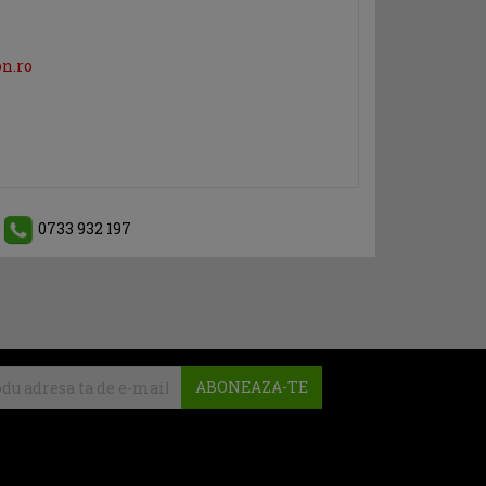
on.ro
0733 932 197
ABONEAZA-TE