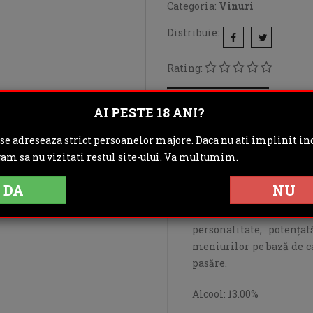
Categoria:
Vinuri
Distribuie:
Rating:
DESCRIERE
IN
AI PESTE 18 ANI?
OPINII (0)
 se adreseaza strict persoanelor majore. Daca nu ati implinit inc
gam sa nu vizitati restul site-ului. Va multumim.
Vin alb sec, de mare fine
DA
NU
obținută prin învechi
discretă,suavă, de flo
personalitate, potența
meniurilor pe bază de ca
pasăre.
Alcool: 13.00%