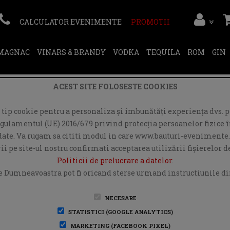
CALCULATOR EVENIMENTE
PROMOTII
RMAGNAC
VINARS & BRANDY
VODKA
TEQUILA
ROM
GIN
ACEST SITE FOLOSESTE COOKIES
ip cookie pentru a personaliza și îmbunătăți experiența dvs. pe
egulamentul (UE) 2016/679 privind protecția persoanelor fizice în
r date. Va rugam sa cititi modul in care www.bauturi-evenimente.
i pe site-ul nostru confirmati acceptarea utilizării fişierelor 
Politicii de prelucrare a datelor
.
e Dumneavoastra pot fi oricand sterse urmand instructiunile din
NECESARE
STATISTICI (GOOGLE ANALYTICS)
MARKETING (FACEBOOK PIXEL)