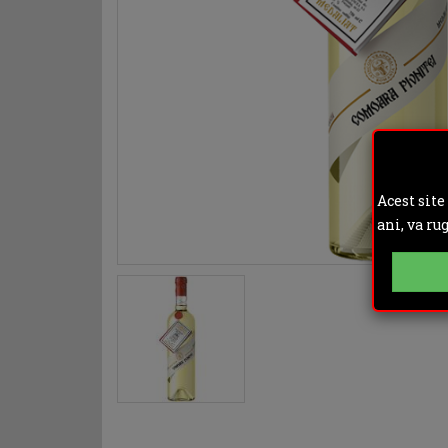
Acest site
ani, va ru