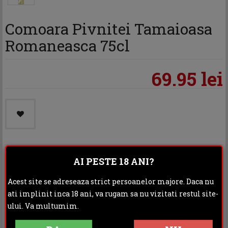
Comoara Pivnitei Tamaioasa
Romaneasca 75cl
69.95 lei
AI PESTE 18 ANI?
Categoria:
Vinuri
Acest site se adreseaza strict persoanelor majore. Daca nu
Distribuie:
ati implinit inca 18 ani, va rugam sa nu vizitati restul site-
ului. Va multumim.
Rating: