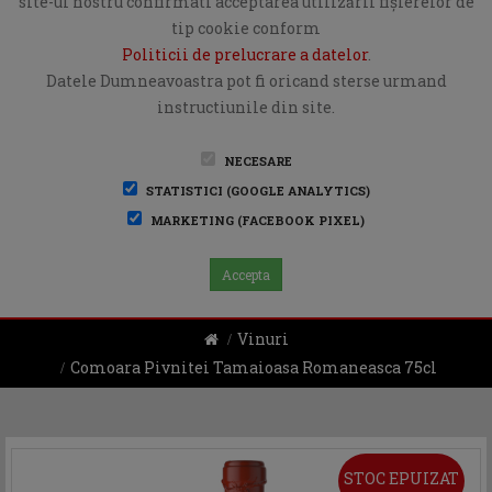
site-ul nostru confirmati acceptarea utilizării fişierelor de
tip cookie conform
Politicii de prelucrare a datelor
.
Datele Dumneavoastra pot fi oricand sterse urmand
instructiunile din site.
NECESARE
STATISTICI (GOOGLE ANALYTICS)
MARKETING (FACEBOOK PIXEL)
Accepta
Vinuri
Comoara Pivnitei Tamaioasa Romaneasca 75cl
STOC EPUIZAT