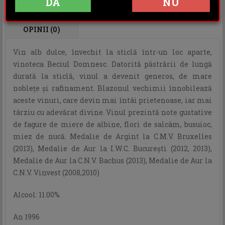
DA
NU
DESCRIERE
INFORMATII ADITIONALE
OPINII (0)
Vin alb dulce, învechit la sticlă într-un loc aparte,
vinoteca Beciul Domnesc. Datorită păstrării de lungă
durată la sticlă, vinul a devenit generos, de mare
noblețe și rafinament. Blazonul vechimii înnobilează
aceste vinuri, care devin mai întâi prietenoase, iar mai
târziu cu adevărat divine. Vinul prezintă note gustative
de fagure de miere de albine, flori de salcâm, busuioc,
miez de nucă. Medalie de Argint la C.M.V. Bruxelles
(2013), Medalie de Aur la I.W.C. București (2012, 2013),
Medalie de Aur la C.N.V. Bachus (2013), Medalie de Aur la
C.N.V. Vinvest (2008,2010)
Alcool: 11.00%
An 1996