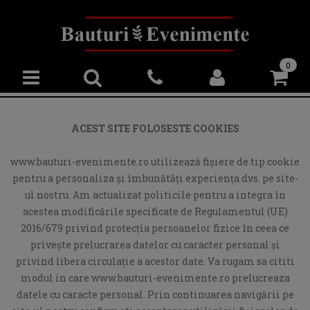
0
ACEST SITE FOLOSESTE COOKIES
www.bauturi-evenimente.ro utilizează fişiere de tip cookie
pentru a personaliza și îmbunătăți experiența dvs. pe site-
ul nostru. Am actualizat politicile pentru a integra în
acestea modificările specificate de Regulamentul (UE)
2016/679 privind protecția persoanelor fizice în ceea ce
privește prelucrarea datelor cu caracter personal și
privind libera circulație a acestor date. Va rugam sa cititi
modul in care www.bauturi-evenimente.ro prelucreaza
datele cu caracte personal. Prin continuarea navigării pe