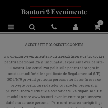
0
ACEST SITE FOLOSESTE COOKIES
www.bauturi-evenimente.ro utilizează fişiere de tip cookie
pentru a personaliza și îmbunătăți experiența dvs. pe site-
ul nostru. Am actualizat politicile pentru a integra în
acestea modificările specificate de Regulamentul (UE)
2016/679 privind protecția persoanelor fizice în ceea ce
privește prelucrarea datelor cu caracter personal și
privind libera circulație a acestor date. Va rugam sa cititi
modul in care www.bauturi-evenimente.ro prelucreaza
datele cu caracte personal. Prin continuarea navigării pe