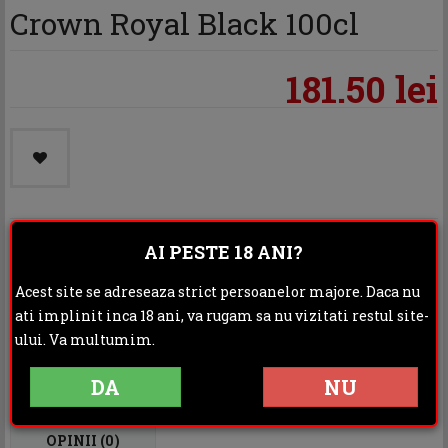
Crown Royal Black 100cl
181.50 lei
AI PESTE 18 ANI?
Categoria:
Whisky
Acest site se adreseaza strict persoanelor majore. Daca nu
Distribuie:
ati implinit inca 18 ani, va rugam sa nu vizitati restul site-
ului. Va multumim.
Rating:
DA
NU
DESCRIERE
INFORMATII ADITIONALE
OPINII (0)