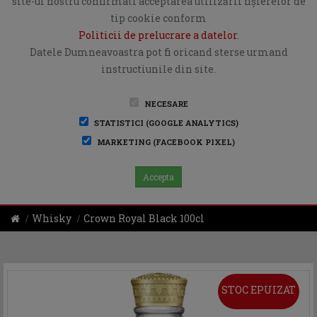
site-ul nostru confirmati acceptarea utilizării fişierelor de
tip cookie conform
Politicii de prelucrare a datelor
.
Datele Dumneavoastra pot fi oricand sterse urmand
instructiunile din site.
NECESARE
STATISTICI (GOOGLE ANALYTICS)
MARKETING (FACEBOOK PIXEL)
Accepta
Whisky
Crown Royal Black 100cl
STOC EPUIZAT