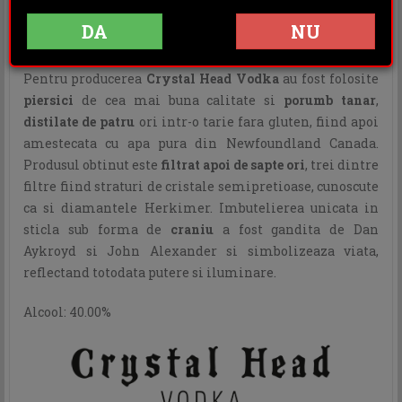
INFORMATII ADITIONALE
DA
NU
OPINII (0)
Pentru producerea
Crystal Head Vodka
au fost folosite
piersici
de cea mai buna calitate si
porumb tanar
,
distilate de patru
ori intr-o tarie fara gluten, fiind apoi
amestecata cu apa pura din Newfoundland Canada.
Produsul obtinut este
filtrat apoi de sapte ori
, trei dintre
filtre fiind straturi de cristale semipretioase, cunoscute
ca si diamantele Herkimer. Imbutelierea unicata in
sticla sub forma de
craniu
a fost gandita de Dan
Aykroyd si John Alexander si simbolizeaza viata,
reflectand totodata putere si iluminare.
Alcool: 40.00%