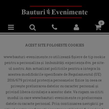
0
ACEST SITE FOLOSESTE COOKIES
www.bauturi-evenimente.ro utilizează fişiere de tip cookie
pentru a personaliza și îmbunătăți experiența dvs. pe site-
ul nostru. Am actualizat politicile pentru a integra în
acestea modificările specificate de Regulamentul (UE)
2016/679 privind protecția persoanelor fizice în ceea ce
privește prelucrarea datelor cu caracter personal și
privind libera circulație a acestor date. Va rugam sa cititi
modul in care www.bauturi-evenimente.ro prelucreaza
datele cu caracte personal. Prin continuarea navigării pe