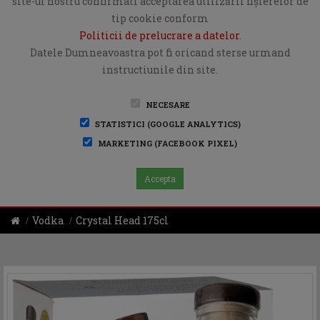
site-ul nostru confirmati acceptarea utilizării fişierelor de
tip cookie conform
Politicii de prelucrare a datelor
.
Datele Dumneavoastra pot fi oricand sterse urmand
instructiunile din site.
NECESARE
STATISTICI (GOOGLE ANALYTICS)
MARKETING (FACEBOOK PIXEL)
Accepta
Vodka
Crystal Head 175cl