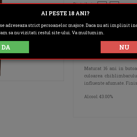
Distribuie:
AI PESTE 18 ANI?
Rating:
 se adreseaza strict persoanelor majore. Daca nu ati implinit inc
gam sa nu vizitati restul site-ului. Va multumim.
DESCRIERE
IN
DA
NU
OPINII (0)
Maturat 16 ani in butoa
culoarea chihlimbarulu
influente afumate. Finisa
Alcool 43.00%