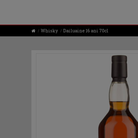
Whisky
Dailuaine 16 ani 70cl