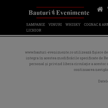
SAMPANIE
VINURI
WHISKY
COGNAC & A
LICHIOR
www.bauturi-evenimente.ro utilizează fişiere de t
integra în acestea modificările specificate de R
personal și privind libera circulație a acesto
continuarea navigări
Datel