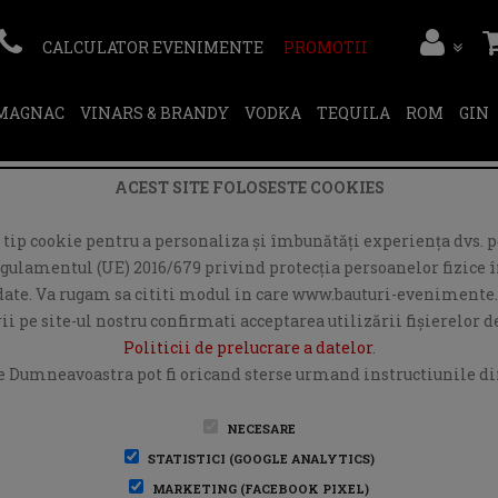
CALCULATOR EVENIMENTE
PROMOTII
RMAGNAC
VINARS & BRANDY
VODKA
TEQUILA
ROM
GIN
ACEST SITE FOLOSESTE COOKIES
ip cookie pentru a personaliza și îmbunătăți experiența dvs. pe
egulamentul (UE) 2016/679 privind protecția persoanelor fizice în
r date. Va rugam sa cititi modul in care www.bauturi-evenimente.
i pe site-ul nostru confirmati acceptarea utilizării fişierelor 
Politicii de prelucrare a datelor
.
e Dumneavoastra pot fi oricand sterse urmand instructiunile din
NECESARE
STATISTICI (GOOGLE ANALYTICS)
MARKETING (FACEBOOK PIXEL)