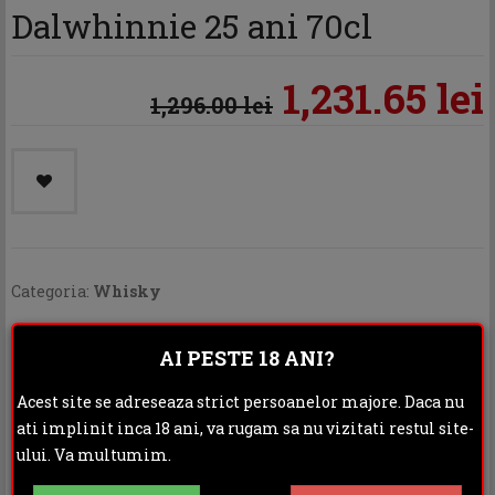
Dalwhinnie 25 ani 70cl
1,231.65 lei
1,296.00 lei
Categoria:
Whisky
Distribuie:
AI PESTE 18 ANI?
Rating:
Acest site se adreseaza strict persoanelor majore. Daca nu
ati implinit inca 18 ani, va rugam sa nu vizitati restul site-
DESCRIERE
INFORMATII ADITIONALE
ului. Va multumim.
OPINII (0)