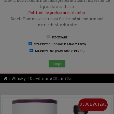
site-ul nostru confirmati acceptarea utilizării fişierelor de
tip cookie conform
Politicii de prelucrare a datelor
.
Datele Dumneavoastra pot fi oricand sterse urmand
instructiunile din site.
NECESARE
STATISTICI (GOOGLE ANALYTICS)
MARKETING (FACEBOOK PIXEL)
Accepta
Whisky
Dalwhinnie 25 ani 70cl
STOC EPUIZAT