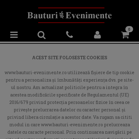
0
ACEST SITE FOLOSESTE COOKIES
www.bauturi-evenimente.ro utilizează fişiere de tip cookie
pentru a personaliza și îmbunătăți experiența dvs. pe site-
ul nostru. Am actualizat politicile pentru a integra în
acestea modificările specificate de Regulamentul (UE)
2016/679 privind protecția persoanelor fizice în ceea ce
privește prelucrarea datelor cu caracter personal și
privind libera circulație a acestor date. Va rugam sa cititi
modul in care www.bauturi-evenimente.ro prelucreaza
datele cu caracte personal. Prin continuarea navigării pe