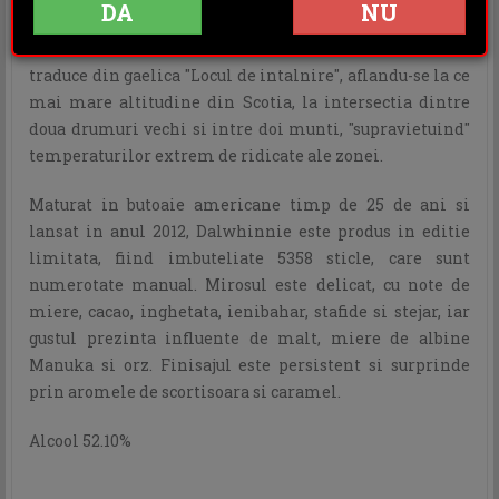
DA
NU
Construita in anul 1897, Distileria Dalwhinnie care se
traduce din gaelica "Locul de intalnire", aflandu-se la ce
mai mare altitudine din Scotia, la intersectia dintre
doua drumuri vechi si intre doi munti, "supravietuind"
temperaturilor extrem de ridicate ale zonei.
Maturat in butoaie americane timp de 25 de ani si
lansat in anul 2012, Dalwhinnie este produs in editie
limitata, fiind imbuteliate 5358 sticle, care sunt
numerotate manual. Mirosul este delicat, cu note de
miere, cacao, inghetata, ienibahar, stafide si stejar, iar
gustul prezinta influente de malt, miere de albine
Manuka si orz. Finisajul este persistent si surprinde
prin aromele de scortisoara si caramel.
Alcool 52.10%