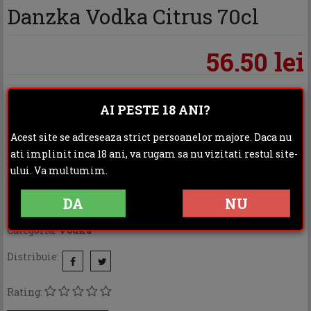
Danzka Vodka Citrus 70cl
56.50 lei
In stoc furnizor - Livrarea se va face dupa confirmarea
AI PESTE 18 ANI?
comenzii
Acest site se adreseaza strict persoanelor majore. Daca nu
ati implinit inca 18 ani, va rugam sa nu vizitati restul site-
ADAUGA IN COS
ului. Va multumim.
DA
NU
Categoria:
Vodka
Distribuie:
Rating: