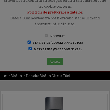
site-ul nostru confirmati acceptarea utilizării fişierelor de
tip cookie conform
Politicii de prelucrare a datelor
.
Datele Dumneavoastra pot fi oricand sterse urmand
instructiunile din site.
NECESARE
STATISTICI (GOOGLE ANALYTICS)
MARKETING (FACEBOOK PIXEL)
Accepta
Vodka
Danzka Vodka Citrus 70cl