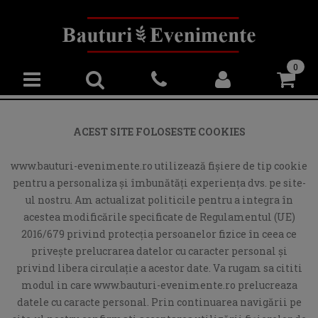
0
ACEST SITE FOLOSESTE COOKIES
www.bauturi-evenimente.ro utilizează fişiere de tip cookie
pentru a personaliza și îmbunătăți experiența dvs. pe site-
ul nostru. Am actualizat politicile pentru a integra în
acestea modificările specificate de Regulamentul (UE)
2016/679 privind protecția persoanelor fizice în ceea ce
privește prelucrarea datelor cu caracter personal și
privind libera circulație a acestor date. Va rugam sa cititi
modul in care www.bauturi-evenimente.ro prelucreaza
datele cu caracte personal. Prin continuarea navigării pe