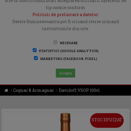
site-ul nostru confirmati acceptarea utilizării fişierelor de
tip cookie conform
Politicii de prelucrare a datelor
.
Datele Dumneavoastra pot fi oricand sterse urmand
instructiunile din site.
NECESARE
STATISTICI (GOOGLE ANALYTICS)
MARKETING (FACEBOOK PIXEL)
Accepta
Cognac & Armagnac
Davidoff VSOP 100cl
STOC EPUIZAT