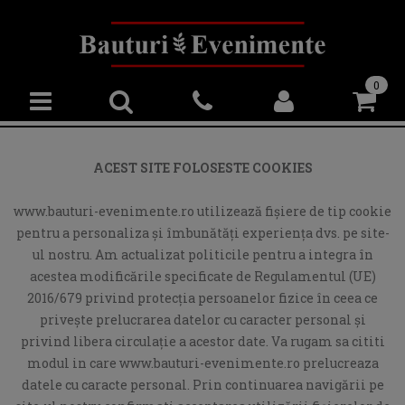
0
ACEST SITE FOLOSESTE COOKIES
www.bauturi-evenimente.ro utilizează fişiere de tip cookie
pentru a personaliza și îmbunătăți experiența dvs. pe site-
ul nostru. Am actualizat politicile pentru a integra în
acestea modificările specificate de Regulamentul (UE)
2016/679 privind protecția persoanelor fizice în ceea ce
privește prelucrarea datelor cu caracter personal și
privind libera circulație a acestor date. Va rugam sa cititi
modul in care www.bauturi-evenimente.ro prelucreaza
datele cu caracte personal. Prin continuarea navigării pe