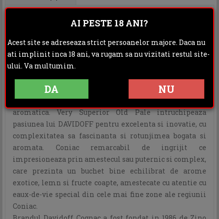
DAVIDOFF Cognac VSOP este un coniac contemporan cu
AI PESTE 18 ANI?
note de paine proaspat coapta, crema de unt si miere de
castane.
Acest site se adreseaza strict persoanelor majore. Daca nu
Notele netede de caramel si vanilie se armonizeaza
ati implinit inca 18 ani, va rugam sa nu vizitati restul site-
superb cu tonuri vii de caise si un final pamantesc de
ului. Va multumim.
castan.
DA
NU
DAVIDOFF VSOP are o complexitate profunda si
intriganta, cu straturi interesante de diversitate
aromatica. Very Superior Old Pale intruchipeaza
pasiunea lui DAVIDOFF pentru excelenta si inovatie, cu
complexitatea sa fascinanta si rotunjimea bogata si
aromata. Coniac remarcabil de ingrijit ce
impresioneaza prin amestecul sau puternic si complex,
care prezinta un buchet bine echilibrat de arome
exotice, lemn si fructe coapte, amestecate cu atentie cu
eaux-de-vie special din cele mai fine zone ale regiunii
Coniac.
Brandul Davidoff Cognac a fost fondat in 1986 de Zino