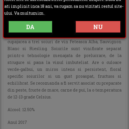
ati implinit inca 18 ani, va rugam sa nu vizitati restul site-
DESCRIERE
INFORMATII ADITIONALE
ului. Va multumim.
OPINII (0)
DA
NU
Faurar Alb De Ceptura este un vin realizat prin
cupajarea a trei soiuri de vin Feteasca Alba, Sauvignon
Blanc si Riesling. Soiurile sunt vinificate separat
printr-o tehnologie menajata de prelucrare, de la
strugure si pana la vinul imbuteliat. Are o culoare
verde-galbui, un miros intens si persistent, floral
specific soiurilor si un gust proaspat, fructuos si
echilibrat. Se recomanda a fi servit asociat cu preparate
din peste, fructe de mare, carne de pui, la o temperatura
de 12-13 grade Celsius.
Alcool: 12.50%
Anul 2017