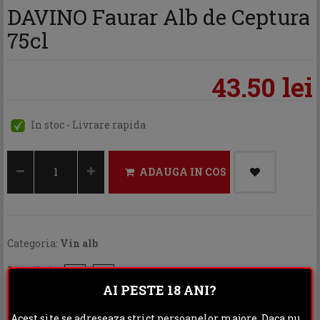
DAVINO Faurar Alb de Ceptura
75cl
43.50 lei
In stoc - Livrare rapida
ADAUGA IN COS
Categoria:
Vin alb
Distribuie:
AI PESTE 18 ANI?
Rating:
Acest site se adreseaza strict persoanelor majore. Daca nu