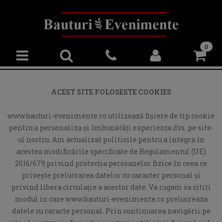
0
ACEST SITE FOLOSESTE COOKIES
www.bauturi-evenimente.ro utilizează fişiere de tip cookie
pentru a personaliza și îmbunătăți experiența dvs. pe site-
ul nostru. Am actualizat politicile pentru a integra în
acestea modificările specificate de Regulamentul (UE)
2016/679 privind protecția persoanelor fizice în ceea ce
privește prelucrarea datelor cu caracter personal și
privind libera circulație a acestor date. Va rugam sa cititi
modul in care www.bauturi-evenimente.ro prelucreaza
datele cu caracte personal. Prin continuarea navigării pe