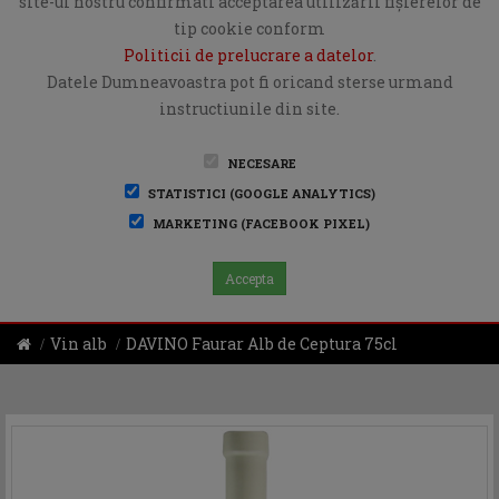
site-ul nostru confirmati acceptarea utilizării fişierelor de
tip cookie conform
Politicii de prelucrare a datelor
.
Datele Dumneavoastra pot fi oricand sterse urmand
instructiunile din site.
NECESARE
STATISTICI (GOOGLE ANALYTICS)
MARKETING (FACEBOOK PIXEL)
Accepta
Vin alb
DAVINO Faurar Alb de Ceptura 75cl