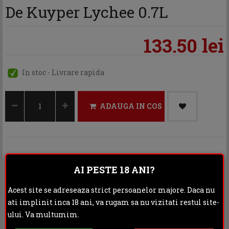
De Kuyper Lychee 0.7L
133.50 lei
In stoc - Livrare rapida
ADAUGA IN COS
Categoria:
Lichior
AI PESTE 18 ANI?
Distribuie:
Acest site se adreseaza strict persoanelor majore. Daca nu
ati implinit inca 18 ani, va rugam sa nu vizitati restul site-
Rating:
ului. Va multumim.
DESCRIERE