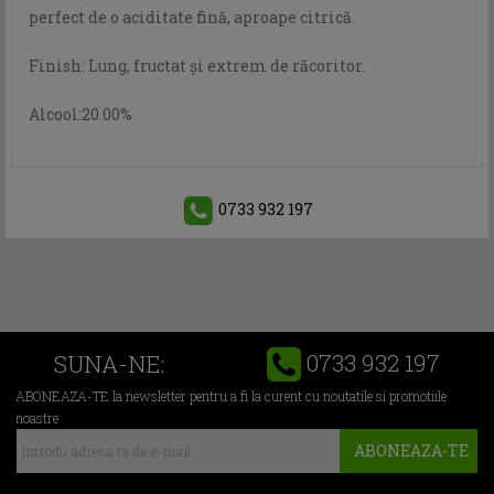
perfect de o aciditate fină, aproape citrică.
Finish: Lung, fructat și extrem de răcoritor.
Alcool:20.00%
0733 932 197
0733 932 197
SUNA-NE:
ABONEAZA-TE la newsletter pentru a fi la curent cu noutatile si promotiile
noastre
ABONEAZA-TE