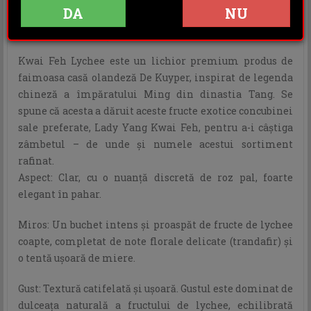
INFORMATII ADITIONALE
DA
NU
OPINII (0)
Kwai Feh Lychee este un lichior premium produs de
faimoasa casă olandeză De Kuyper, inspirat de legenda
chineză a împăratului Ming din dinastia Tang. Se
spune că acesta a dăruit aceste fructe exotice concubinei
sale preferate, Lady Yang Kwai Feh, pentru a-i câștiga
zâmbetul – de unde și numele acestui sortiment
rafinat.
Aspect: Clar, cu o nuanță discretă de roz pal, foarte
elegant în pahar.
Miros: Un buchet intens și proaspăt de fructe de lychee
coapte, completat de note florale delicate (trandafir) și
o tentă ușoară de miere.
Gust: Textură catifelată și ușoară. Gustul este dominat de
dulceața naturală a fructului de lychee, echilibrată