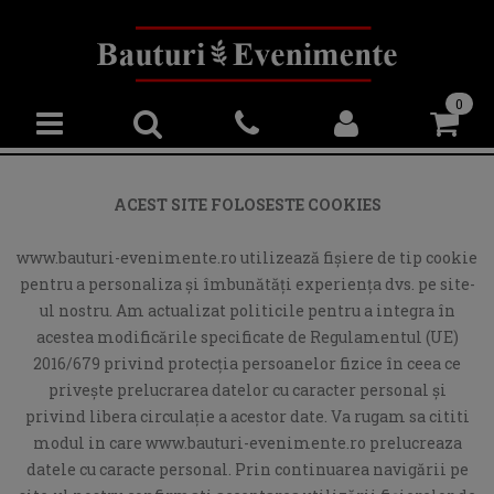
0
ACEST SITE FOLOSESTE COOKIES
www.bauturi-evenimente.ro utilizează fişiere de tip cookie
pentru a personaliza și îmbunătăți experiența dvs. pe site-
ul nostru. Am actualizat politicile pentru a integra în
acestea modificările specificate de Regulamentul (UE)
2016/679 privind protecția persoanelor fizice în ceea ce
privește prelucrarea datelor cu caracter personal și
privind libera circulație a acestor date. Va rugam sa cititi
modul in care www.bauturi-evenimente.ro prelucreaza
datele cu caracte personal. Prin continuarea navigării pe